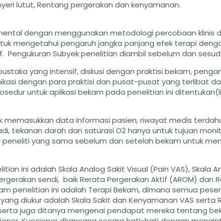
nyeri lutut, Rentang pergerakan dan kenyamanan.
rimental dengan menggunakan metodologi percobaan klinis 
untuk mengetahui pengaruh jangka panjang efek terapi deng
. Pengukuran Subyek penelitian diambil sebelum dan sesud
n pustaka yang intensif, diskusi dengan praktisi bekam, pen
unikasi dengan para praktisi dan pusat-pusat yang terlibat d
osedur untuk aplikasi bekam pada penelitian ini ditentukan(l
tuk memasukkan data informasi pasien, riwayat medis terdah
di, tekanan darah dan saturasi O2 hanya untuk tujuan monit
 peneliti yang sama sebelum dan setelah bekam untuk me
an ini adalah Skala Analog Sakit Visual (Pain VAS), Skala A
ergerakan sendi, baik Rerata Pergerakan Aktif (AROM) dan 
lam penelitian ini adalah Terapi Bekam, dimana semua pese
yang diukur adalah Skala Sakit dan Kenyamanan VAS serta 
Peserta juga ditanya mengenai pendapat mereka tentang be
ioner. Kuesioner dirancang secara hati-hati dengan mengin