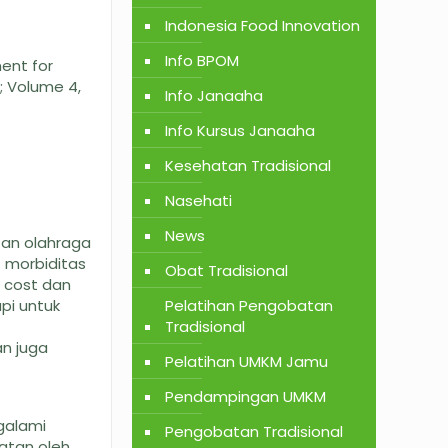
Indonesia Food Innovation
Info BPOM
ent for
7; Volume 4,
Info Janaaha
Info Kursus Janaaha
Kesehatan Tradisional
Nasehati
News
tan olahraga
t morbiditas
Obat Tradisional
m cost dan
pi untuk
Pelatihan Pengobatan
Tradisional
an juga
Pelatihan UMKM Jamu
Pendampingan UMKM
ngalami
Pengobatan Tradisional
hatan oleh