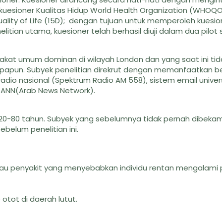
 kuesioner Kualitas Hidup World Health Organization (WHOQO
ality of Life (15D); dengan tujuan untuk memperoleh kuesi
itian utama, kuesioner telah berhasil diuji dalam dua pilot s
rakat umum dominan di wilayah London dan yang saat ini tid
 apapun. Subyek penelitian direkrut dengan memanfaatkan b
 radio nasional (Spektrum Radio AM 558), sistem email univer
t ANN(Arab News Network).
20-80 tahun. Subyek yang sebelumnya tidak pernah dibekam 
belum penelitian ini.
tau penyakit yang menyebabkan individu rentan mengalami
tot di daerah lutut.