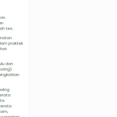
dan
an
ah tes.
gamatan
alam praktek
ihat
ulu dan
oring).
ningkatkan
nalog
Rerata
rta
Rerata
kam,
tegrasikan