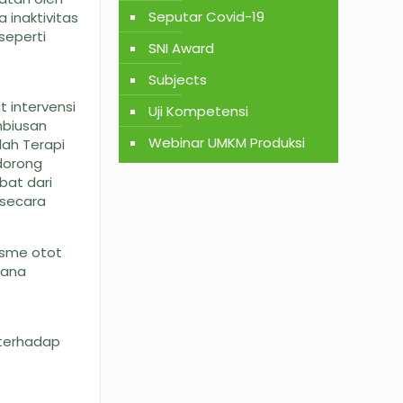
Seputar Covid-19
 inaktivitas
 seperti
SNI Award
Subjects
 intervensi
Uji Kompetensi
mbiusan
Webinar UMKM Produksi
lah Terapi
rdorong
bat dari
 secara
asme otot
mana
 terhadap