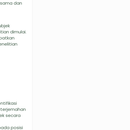
g sama dan
ubjek
tian dimulai.
apatkan
nelitian
tifikasi
m terjemahan
jek secara
pada posisi