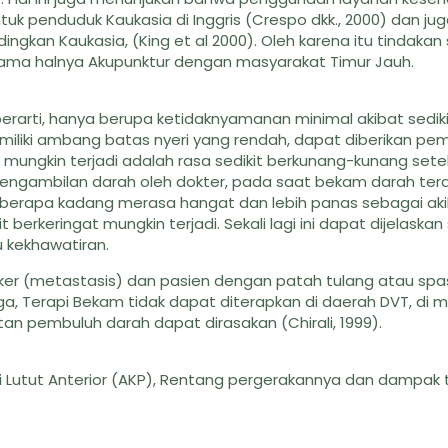
uk penduduk Kaukasia di Inggris (Crespo dkk., 2000) dan juga
dingkan Kaukasia, (King et al 2000). Oleh karena itu tindakan
ama halnya Akupunktur dengan masyarakat Timur Jauh.
erarti, hanya berupa ketidaknyamanan minimal akibat sedikit
miliki ambang batas nyeri yang rendah, dapat diberikan pe
ng mungkin terjadi adalah rasa sedikit berkunang-kunang sete
ah pengambilan darah oleh dokter, pada saat bekam darah te
eberapa kadang merasa hangat dan lebih panas sebagai aki
berkeringat mungkin terjadi. Sekali lagi ini dapat dijelaskan
u kekhawatiran.
nker (metastasis) dan pasien dengan patah tulang atau sp
 juga, Terapi Bekam tidak dapat diterapkan di daerah DVT, di 
an pembuluh darah dapat dirasakan (Chirali, 1999).
i Lutut Anterior (AKP), Rentang pergerakannya dan dampak