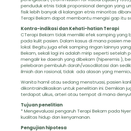
penduduk etnis tidak proporsional dengan yang unt
fisik lebih banyak di kalangan etnis minoritas diban
Terapi Bekam dapat membantu mengisi gap itu s
Kontra-indikasi dan Kehati-hatian Terapi
CTerapi Bekam tidak memiliki efek samping yang b
pada kulit pasien. Dalam kasus di mana pasien me
lokal. Begitu juga efek samping ringan lainnya ya
Bekam, sekali lagi ini adalah mirip seperti setel
mengalir ke daerah yang dibekam (hiperemis ), b
pelebaran pembuluh darah/vasodilatasi dan sedikit 
ilmiah dan rasional, tidak ada alasan yang memic
Wanita hamil atau sedang menstruasi, pasien ka
dikontraindikasikan untuk penelitian ini. Demikian
terdapat ulkus, arteri atau tempat di mana denyut
Tujuan penelitian
* Mengevaluasi pengaruh Terapi Bekam pada Nyer
kualitas hidup dan kenyamanan.
Pengujian hipotesa