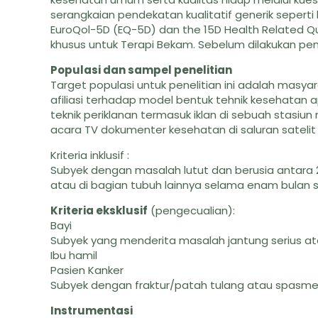
serangkaian pendekatan kualitatif generik seperti
EuroQol-5D (EQ-5D) dan the 15D Health Related Qu
khusus untuk Terapi Bekam. Sebelum dilakukan penel
Populasi dan sampel penelitian
Target populasi untuk penelitian ini adalah masya
afiliasi terhadap model bentuk tehnik kesehatan
teknik periklanan termasuk iklan di sebuah stasiun
acara TV dokumenter kesehatan di saluran sateli
Kriteria inklusif :
Subyek dengan masalah lutut dan berusia antara 
atau di bagian tubuh lainnya selama enam bulan se
Kriteria eksklusif
(pengecualian):
Bayi
Subyek yang menderita masalah jantung serius a
Ibu hamil
Pasien Kanker
Subyek dengan fraktur/patah tulang atau spasme o
Instrumentasi