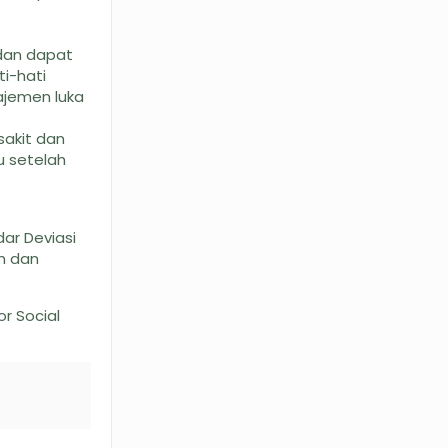
 dan dapat
i-hati
ajemen luka
sakit dan
u setelah
ar Deviasi
m dan
or Social