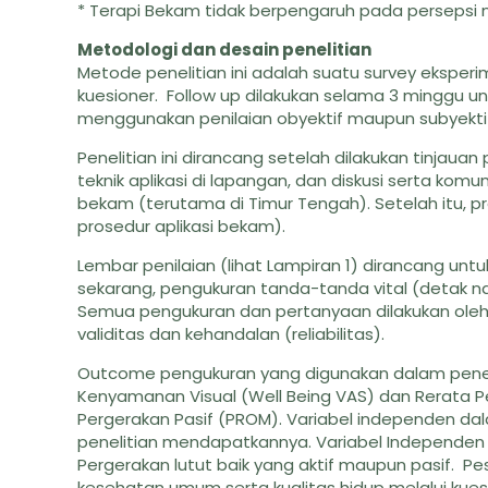
* Terapi Bekam tidak berpengaruh pada persepsi 
Metodologi dan desain penelitian
Metode penelitian ini adalah suatu survey ekspe
kuesioner. Follow up dilakukan selama 3 minggu 
menggunakan penilaian obyektif maupun subyektif
Penelitian ini dirancang setelah dilakukan tinjaua
teknik aplikasi di lapangan, dan diskusi serta kom
bekam (terutama di Timur Tengah). Setelah itu, pr
prosedur aplikasi bekam).
Lembar penilaian (lihat Lampiran 1) dirancang un
sekarang, pengukuran tanda-tanda vital (detak na
Semua pengukuran dan pertanyaan dilakukan oleh
validitas dan kehandalan (reliabilitas).
Outcome pengukuran yang digunakan dalam peneliti
Kenyamanan Visual (Well Being VAS) dan Rerata P
Pergerakan Pasif (PROM). Variabel independen da
penelitian mendapatkannya. Variabel Independen 
Pergerakan lutut baik yang aktif maupun pasif. 
kesehatan umum serta kualitas hidup melalui kues