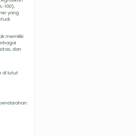
L-100),
oner yang
tudi.
ak memiliki
erbagai
sitas, dan
di lutut
 pendarahan.