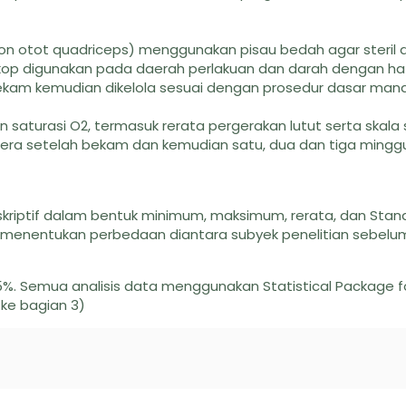
endon otot quadriceps) menggunakan pisau bedah agar steril
kop digunakan pada daerah perlakuan dan darah dengan hat
ibekam kemudian dikelola sesuai dengan prosedur dasar man
saturasi O2, termasuk rerata pergerakan lutut serta skala 
gera setelah bekam dan kemudian satu, dua dan tiga mingg
skriptif dalam bentuk minimum, maksimum, rerata, dan Stand
k menentukan perbedaan diantara subyek penelitian sebelu
a 5%. Semua analisis data menggunakan Statistical Package f
 ke bagian 3)