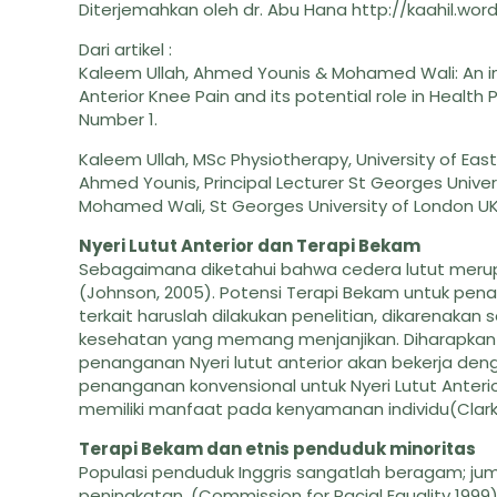
Diterjemahkan oleh dr. Abu Hana http://kaahil.wo
Dari artikel :
Kaleem Ullah, Ahmed Younis & Mohamed Wali: An in
Anterior Knee Pain and its potential role in Health
Number 1.
Kaleem Ullah, MSc Physiotherapy, University of East
Ahmed Younis, Principal Lecturer St Georges Univer
Mohamed Wali, St Georges University of London U
Nyeri Lutut Anterior dan Terapi Bekam
Sebagaimana diketahui bahwa cedera lutut merupa
(Johnson, 2005). Potensi Terapi Bekam untuk pena
terkait haruslah dilakukan penelitian, dikarenakan
kesehatan yang memang menjanjikan. Diharapkan 
penanganan Nyeri lutut anterior akan bekerja de
penanganan konvensional untuk Nyeri Lutut Anteri
memiliki manfaat pada kenyamanan individu(Clark d
Terapi Bekam dan etnis penduduk minoritas
Populasi penduduk Inggris sangatlah beragam; jum
peningkatan, (Commission for Racial Equality 199