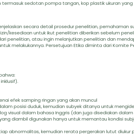
m termasuk sedotan pompa tangan, kop plastik ukuran yan
menjelaskan secara detail prosedur penelitian, pemahaman s
zin/kesediaan untuk ikut penelitian diberikan sebelum peneli
 dari penelitian, atau ingin melanjutkan penelitian dan mend
ntuk melakukannya. Persetujuan Etika diminta dari Komite Pe
 bahwa:
nklusif).
nai efek samping ringan yang akan muncul
dalam posisi duduk, kemudian subyek ditanya untuk mengiden
log visual dalam bahasa Inggris (dan juga disediakan dala
al yang diambil digunakan hanya untuk memantau kondisi sub
ap abnormalitas, kemudian rerata pergerakan lutut diukur 