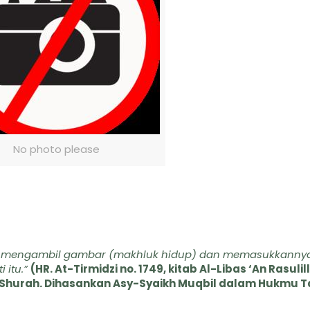
No photo please
rang mengambil gambar (makhluk hidup) dan memasukkanny
itu.”
(HR. At-Tirmidzi no. 1749, kitab Al-Libas ‘An Rasulil
h Shurah. Dihasankan Asy-Syaikh Muqbil dalam Hukmu Ta