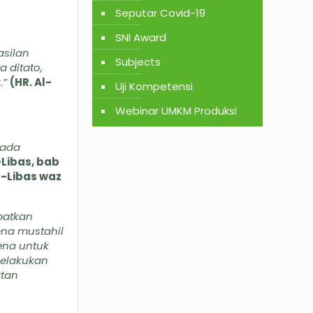
Seputar Covid-19
SNI Award
asilan
Subjects
 ditato,
.”
(HR. Al-
Uji Kompetensi
Webinar UMKM Produksi
pada
-Libas, bab
l-Libas waz
patkan
na mustahil
ena untuk
melakukan
atan