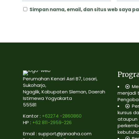
Simpan nama, email, dan situs web saya p
Progr
Perumahan Kenari Asri B7, Losari,
Sukoharjo,
Me
Ngaglik, Kabupaten Sleman, Daerah
menjadi 
Istimewa Yogyakarta
Pengobat
55581
Pe
kursus da
Kantor :
+62274 -2860860
ataupun 
HP :
+62 811-2959-226
perkemb
kebutuh
Email : support@janaaha.com
Pe