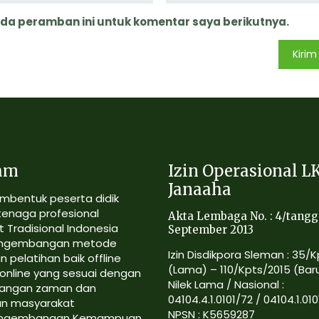
ada peramban ini untuk komentar saya berikutnya.
am
Izin Operasional L
Janaaha
mbentuk peserta didik
tenaga profesional
Akta Lembaga No. : 4/tangg
 Tradisional Indonesia
September 2013
ngembangan metode
Izin Disdikpora Sleman : 35/
n pelatihan baik offline
(Lama) – 110/Kpts/2015 (Bar
online yang sesuai dengan
Nilek Lama / Nasional :
angan zaman dan
04104.4.1.0101/72 / 04104.1.010
an masyarakat
NPSN : K5659287
ngembangan Kemampuan