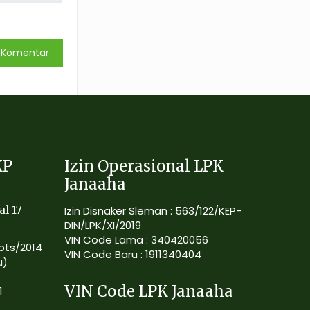
KP
Izin Operasional LPK
Janaaha
al 17
Izin Disnaker Sleman : 563/122/KEP-
DIN/LPK/XI/2019
VIN Code Lama : 340420056
Kpts/2014
VIN Code Baru : 1911340404
u)
VIN Code LPK Janaaha
1