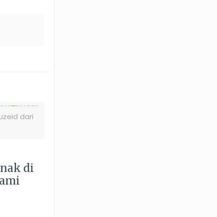
zeid dari
Anak di
lami