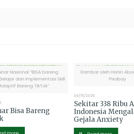
nar Nasional “BISA bareng
Gambar oleh Hanin Abou
 Belajar dan Implementasi Skill
Pixabay
Adaptif Bareng TikTok”
04/15/2026
Sekitar 338 Ribu 
6
ar Bisa Bareng
Indonesia Menga
k
Gejala Anxiety
ad more
Read more