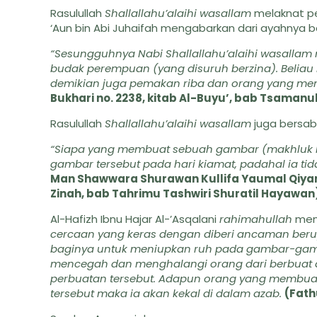
Rasulullah
Shallallahu’alaihi wasallam
melaknat p
‘Aun bin Abi Juhaifah mengabarkan dari ayahnya 
“Sesungguhnya Nabi Shallallahu’alaihi wasallam 
budak perempuan (yang disuruh berzina). Beliau
demikian juga pemakan riba dan orang yang men
Bukhari no. 2238, kitab Al-Buyu’, bab Tsamanu
Rasulullah
Shallallahu’alaihi wasallam
juga bersab
“Siapa yang membuat sebuah gambar (makhluk hi
gambar tersebut pada hari kiamat, padahal ia ti
Man Shawwara Shurawan Kullifa Yaumal Qiyama
Zinah, bab Tahrimu Tashwiri Shuratil Hayawan
Al-Hafizh Ibnu Hajar Al-’Asqalani
rahimahullah
men
cercaan yang keras dengan diberi ancaman beru
baginya untuk meniupkan ruh pada gambar-gamba
mencegah dan menghalangi orang dari berbuat d
perbuatan tersebut. Adapun orang yang membu
tersebut maka ia akan kekal di dalam azab.
(Fath