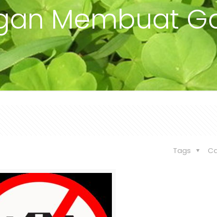
ngan Membuat G
Tags
Ca