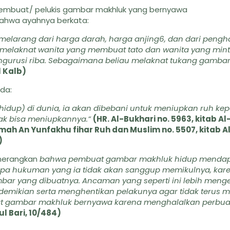
embuat/ pelukis gambar makhluk yang bernyawa
bahwa ayahnya berkata:
melarang dari harga darah, harga anjing6, dan dari pengh
 melaknat wanita yang membuat tato dan wanita yang minta
gurusi riba. Sebagaimana beliau melaknat tukang gambar
l Kalb)
da:
dup) di dunia, ia akan dibebani untuk meniupkan ruh ke
dak bisa meniupkannya.”
(HR. Al-Bukhari no. 5963, kitab Al
h An Yunfakhu fihar Ruh dan Muslim no. 5507, kitab A
)
erangkan
bahwa pembuat gambar makhluk hidup menda
pa hukuman yang ia tidak akan sanggup memikulnya, kare
r yang dibuatnya. Ancaman yang seperti ini lebih meng
emikian serta menghentikan pelakunya agar tidak terus 
at gambar makhluk bernyawa karena menghalalkan perbu
ul Bari, 10/484)