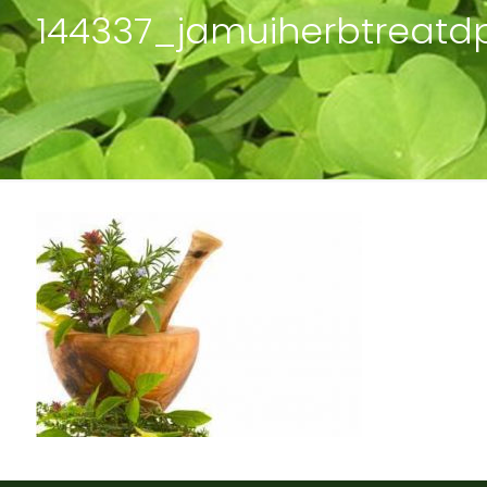
144337_jamuiherbtreatd