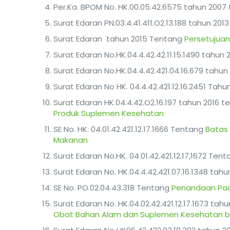
Per.Ka. BPOM No. HK.00.05.42.6575 tahun 200
Surat Edaran PN.03.4.41.411.O2.13.188 tahun 20
Surat Edaran tahun 2015 Tentang
Persetujua
Surat Edaran No.HK.04.4.42.42.11.15.1490 tahun
Surat Edaran No.HK.04.4.42.421.04.16.679 tahu
Surat Edaran No HK. 04.4.42.421.12.16.2451 Tah
Surat Edaran HK.04.4.42.O2.16.197 tahun 2016 
Produk Suplemen Kesehatan
SE No. HK. 04.01.42.421.12.17.1666 Tentang
Batas
Makanan
Surat Edaran No.HK. 04.01.42.421.12.17,1672 Ten
Surat Edaran No. HK.04.4.42.421.07.16.1348 tah
SE No. PO.02.04.43.318 Tentang
Penandaan Pa
Surat Edaran No. HK.04.02.42.421.12.17.1673 ta
Obat Bahan Alam dan Suplemen Kesehatan be