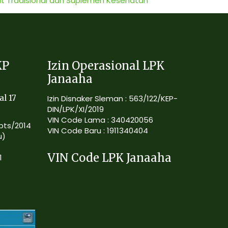
at Tradisional dan Suplemen Kesehatan
KP
Izin Operasional LPK
Janaaha
al 17
Izin Disnaker Sleman : 563/122/KEP-
DIN/LPK/XI/2019
VIN Code Lama : 340420056
Kpts/2014
VIN Code Baru : 1911340404
u)
VIN Code LPK Janaaha
1