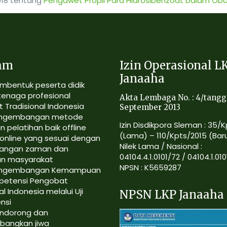
2018 tentang
Pengawet Propil Para Hidrosibenzoat Dalam Ob
am
Izin Operasional L
Janaaha
mbentuk peserta didik
tenaga profesional
Akta Lembaga No. : 4/tangg
 Tradisional Indonesia
September 2013
ngembangan metode
Izin Disdikpora Sleman : 35/
n pelatihan baik offline
(Lama) – 110/Kpts/2015 (Bar
online yang sesuai dengan
Nilek Lama / Nasional :
angan zaman dan
04104.4.1.0101/72 / 04104.1.010
an masyarakat
NPSN : K5659287
ngembangan Kemampuan
petensi Pengobat
al Indonesia melalui Uji
NPSN LKP Janaaha
nsi
ndorong dan
angkan jiwa