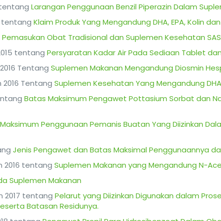
7 tentang
Larangan Penggunaan Benzil Piperazin Dalam Sup
13 tentang
Klaim Produk Yang Mengandung DHA, EPA, Kolin d
n Pemasukan Obat Tradisional dan Suplemen Kesehatan SAS
 2015 tentang
Persyaratan Kadar Air Pada Sediaan Tablet d
n 2016 Tentang
Suplemen Makanan Mengandung Diosmin Hesp
un 2016 Tentang
Suplemen Kesehatan Yang Mengandung DH
tentang
Batas Maksimum Pengawet Pottasium Sorbat dan N
 Maksimum Penggunaan Pemanis Buatan Yang Diizinkan Dala
tang
Jenis Pengawet dan Batas Maksimal Penggunaannya d
un 2016 tentang
Suplemen Makanan yang Mengandung N-Acet
da Suplemen Makanan
hun 2017 tentang
Pelarut yang Diizinkan Digunakan dalam Pros
serta Batasan Residunya.