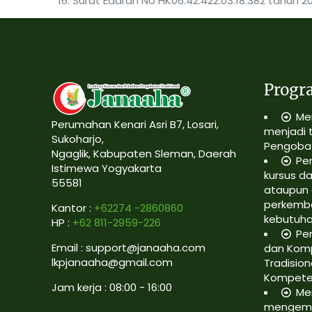
Surat Edaran No HK06.42.422.03.18.382 tahun 
Progr
Me
Perumahan Kenari Asri B7, Losari,
menjadi 
Sukoharjo,
Pengobat
Ngaglik, Kabupaten Sleman, Daerah
Pe
Istimewa Yogyakarta
kursus da
55581
ataupun 
perkemb
Kantor :
+62274 -2860860
kebutuh
HP :
+62 811-2959-226
Pe
Email : support@janaaha.com
dan Kom
lkpjanaaha@gmail.com
Tradision
Kompete
Jam kerja : 08:00 - 16:00
Me
mengemb