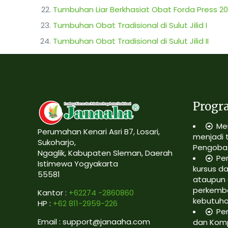
Tumbuhan Liar Berkhasiat Obat Forda Press 20
Tumbuhan Obat Tradisional di Sulut Jilid I
Tumbuhan Obat Tradisional di Sulut Jilid II
Progr
Me
Perumahan Kenari Asri B7, Losari,
menjadi 
Sukoharjo,
Pengobat
Ngaglik, Kabupaten Sleman, Daerah
Pe
Istimewa Yogyakarta
kursus da
55581
ataupun 
perkemb
Kantor :
+62274 -2860860
kebutuh
HP :
+62 811-2959-226
Pe
Email : support@janaaha.com
dan Kom