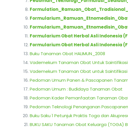
Pedoman_Teknologi_Formulasi_Sediaan_
Formulation_Ramuan_Obat_Tradisional_
Formularium_Ramuan_Etnomedisin_Obat
Formularium_Ramuan_Etnomedisin_Obat
Formularium Obat Herbal Asli Indonesia (F
Formularium Obat Herbal Asli Indonesia (
Buku Tanaman Obat HALIMUN_2008
Vademekum Tanaman Obat Untuk Saintifikasi Jil
Vademekum Tanaman Obat untuk Saintifikasi Ji
Pedoman Umum Panen & Pascapanen Tanama
Pedoman Umum : Budidaya Tanaman Obat
Pedoman Kader Pemanfaatan Tanaman Obat 
Pedoman Teknologi Penanganan Pascapanen
Buku Saku 1 Petunjuk Praktis Toga dan Akupres
BUKU SAKU Tanaman Obat Keluarga (TOGA) B