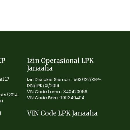
KP
Izin Operasional LPK
Janaaha
al 17
Izin Disnaker Sleman : 563/122/KEP-
DIN/LPK/XI/2019
VIN Code Lama : 340420056
Kpts/2014
VIN Code Baru : 1911340404
u)
VIN Code LPK Janaaha
1