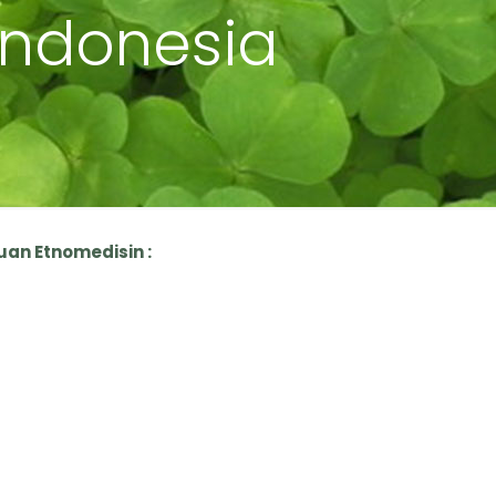
Indonesia
an Etnomedisin :