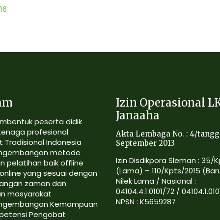
16
am
Izin Operasional L
Janaaha
mbentuk peserta didik
tenaga profesional
Akta Lembaga No. : 4/tangg
 Tradisional Indonesia
September 2013
ngembangan metode
Izin Disdikpora Sleman : 35/
n pelatihan baik offline
(Lama) – 110/Kpts/2015 (Bar
online yang sesuai dengan
Nilek Lama / Nasional :
angan zaman dan
04104.4.1.0101/72 / 04104.1.010
an masyarakat
NPSN : K5659287
ngembangan Kemampuan
petensi Pengobat