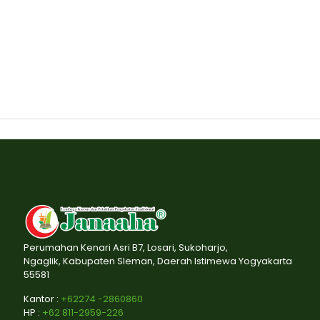
Program Kita
Perumahan Kenari Asri B7, Losari, Sukoharjo,
Ngaglik, Kabupaten Sleman, Daerah Istimewa Yogyakarta
55581
Kantor :
+62274 -2860860
HP :
+62 811-2959-226