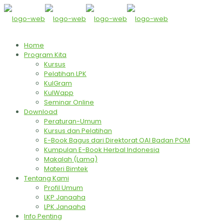
Home
Program Kita
Kursus
Pelatihan LPK
KulGram
KulWapp
Seminar Online
Download
Peraturan-Umum
Kursus dan Pelatihan
E-Book Bagus dari Direktorat OAI Badan POM
Kumpulan E-Book Herbal Indonesia
Makalah (Lama)
Materi Bimtek
Tentang Kami
Profil Umum
LKP Janaaha
LPK Janaaha
Info Penting