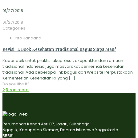
01/27/2018
01/27/2018
Categories
Info Janaaha
Revisi : E Book Kesehatan Tradisional Bagus Siapa Mau?
Kabar baik untuk praktisi akupresur, akupunktur dan ramuan
tradisional Indonesia juga masyarakat pemerhati kesehatan
tradisional. Ada beberapa link bagus dari Website Perpustakaan
Kementerian Kesehatan RI, yang
[…]
Do you like it?
2
Read more
Perumahan Kenari Asri B7, Losari, Sukoharjo,
Ngaglik, Kabupaten Sleman, Daerah Istimewa Yogyakarta
55581