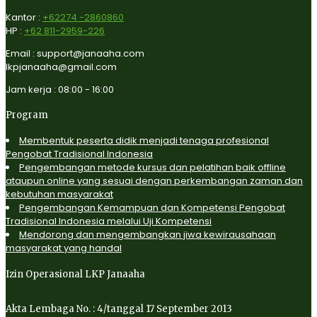
Kantor :
+62274 -2860860
HP :
+62 811-2959-226
Email : support@janaaha.com
lkpjanaaha@gmail.com
Jam kerja : 08:00 - 16:00
Program
Membentuk peserta didik menjadi tenaga profesional
Pengobat Tradisional Indonesia
Pengembangan metode kursus dan pelatihan baik offline
ataupun online yang sesuai dengan perkembangan zaman dan
kebutuhan masyarakat
Pengembangan Kemampuan dan Kompetensi Pengobat
Tradisional Indonesia melalui Uji Kompetensi
Mendorong dan mengembangkan jiwa kewirausahaan
masyarakat yang handal
Izin Operasional LKP Janaaha
Akta Lembaga No. : 4/tanggal 17 September 2013