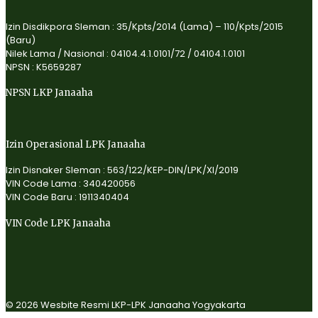
Izin Disdikpora Sleman : 35/Kpts/2014 (Lama) – 110/Kpts/2015
(Baru)
Nilek Lama / Nasional : 04104.4.1.0101/72 / 04104.1.0101
NPSN : K5659287
NPSN LKP Janaaha
Izin Operasional LPK Janaaha
Izin Disnaker Sleman : 563/122/KEP-DIN/LPK/XI/2019
VIN Code Lama : 340420056
VIN Code Baru : 1911340404
VIN Code LPK Janaaha
© 2026 Wesbite Resmi LKP-LPK Janaaha Yogyakarta