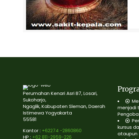
Progr
Perumahan Kenari Asri B7, Losari,
Sukoharjo,
Me
Ngaglik, Kabupaten Sleman, Daerah
menjadi 
Istimewa Yogyakarta
Pengobat
55581
Pe
kursus da
Kantor :
+62274 -2860860
ataupun 
HP :
+62 811-2959-226