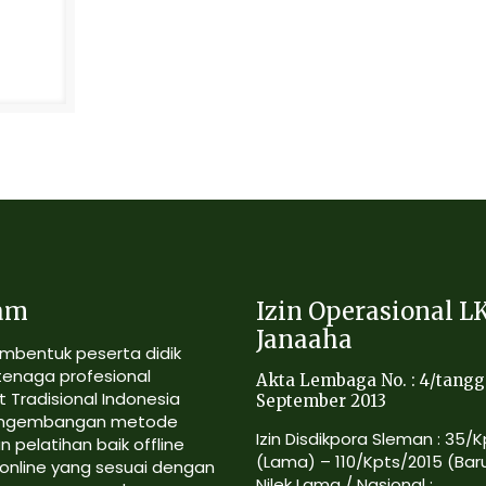
am
Izin Operasional L
Janaaha
mbentuk peserta didik
tenaga profesional
Akta Lembaga No. : 4/tangg
 Tradisional Indonesia
September 2013
ngembangan metode
Izin Disdikpora Sleman : 35/
n pelatihan baik offline
(Lama) – 110/Kpts/2015 (Bar
online yang sesuai dengan
Nilek Lama / Nasional :