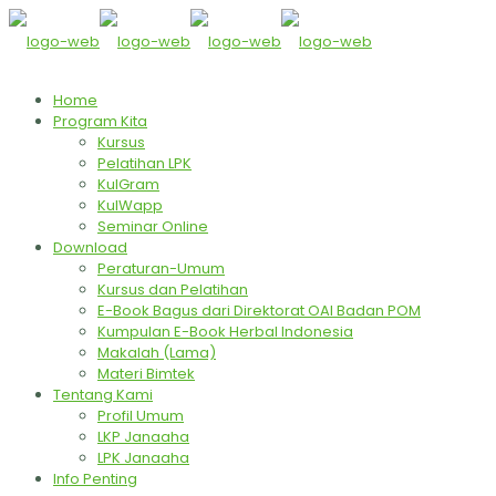
Home
Program Kita
Kursus
Pelatihan LPK
KulGram
KulWapp
Seminar Online
Download
Peraturan-Umum
Kursus dan Pelatihan
E-Book Bagus dari Direktorat OAI Badan POM
Kumpulan E-Book Herbal Indonesia
Makalah (Lama)
Materi Bimtek
Tentang Kami
Profil Umum
LKP Janaaha
LPK Janaaha
Info Penting