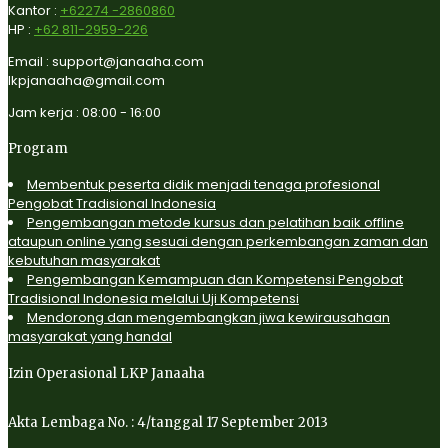
Kantor :
+62274 -2860860
HP :
+62 811-2959-226
Email : support@janaaha.com
lkpjanaaha@gmail.com
Jam kerja : 08:00 - 16:00
Program
Membentuk peserta didik menjadi tenaga profesional
Pengobat Tradisional Indonesia
Pengembangan metode kursus dan pelatihan baik offline
ataupun online yang sesuai dengan perkembangan zaman dan
kebutuhan masyarakat
Pengembangan Kemampuan dan Kompetensi Pengobat
Tradisional Indonesia melalui Uji Kompetensi
Mendorong dan mengembangkan jiwa kewirausahaan
masyarakat yang handal
Izin Operasional LKP Janaaha
Akta Lembaga No. : 4/tanggal 17 September 2013