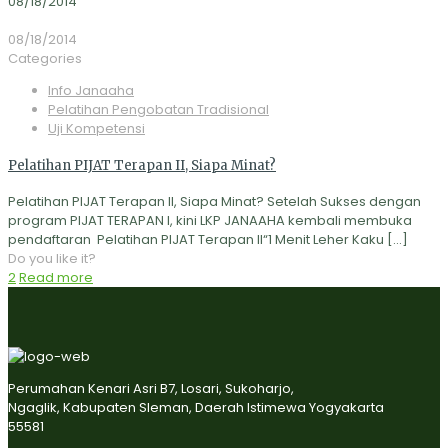
08/18/2014
08/18/2014
Categories
Info Janaaha
Pelatihan Pengobatan Tradisional
Uji Kompetensi
Pelatihan PIJAT Terapan II, Siapa Minat?
Pelatihan PIJAT Terapan II, Siapa Minat? Setelah Sukses dengan
program PIJAT TERAPAN I, kini LKP JANAAHA kembali membuka
pendaftaran Pelatihan PIJAT Terapan II“1 Menit Leher Kaku
[…]
Do you like it?
2
Read more
Perumahan Kenari Asri B7, Losari, Sukoharjo,
Ngaglik, Kabupaten Sleman, Daerah Istimewa Yogyakarta
55581