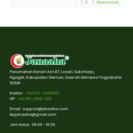
0
Read more
Perumahan Kenari Asri B7, Losari, Sukoharjo,
Ngaglik, Kabupaten Sleman, Daerah Istimewa Yogyakarta
55581
Kantor :
+62274 -2860860
HP :
+62 811-2959-226
Email : support@janaaha.com
lkpjanaaha@gmail.com
Jam kerja : 08:00 - 16:00