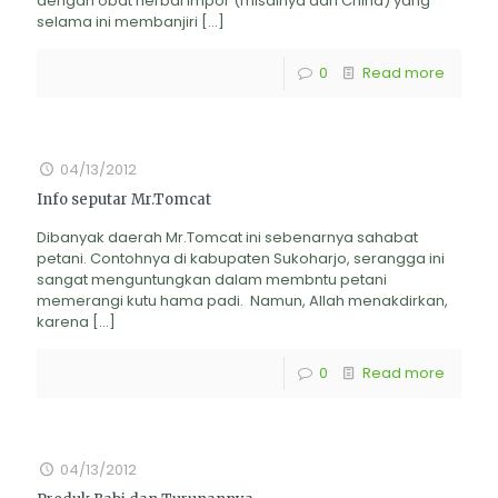
dengan obat herbal impor (misalnya dari China) yang
selama ini membanjiri
[…]
0
Read more
04/13/2012
Info seputar Mr.Tomcat
Dibanyak daerah Mr.Tomcat ini sebenarnya sahabat
petani. Contohnya di kabupaten Sukoharjo, serangga ini
sangat menguntungkan dalam membntu petani
memerangi kutu hama padi. Namun, Allah menakdirkan,
karena
[…]
0
Read more
04/13/2012