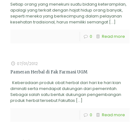
Setiap orang yang menekuni suatu bidang keterampilan,
apalagi yang terkait dengan hajat hidup orang banyak,
seperti mereka yang berkecimpung dalam pelayanan
kesehatan tradisional, harus memiliki semangat
[…]
0
Read more
07/01/2012
Pameran Herbal di Fak Farmasi UGM
Keberadaan produk obat herbal dari hari ke hari kian
diminati serta mendapat dukungan dari pemerintah.
Sebagai salah satu bentuk dukungan pengembangan
produk herbal tersebut Fakultas
[…]
0
Read more