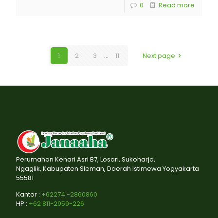
0
Read more
1
2
3
...
11
Next page
Perumahan Kenari Asri B7, Losari, Sukoharjo,
Ngaglik, Kabupaten Sleman, Daerah Istimewa Yogyakarta
55581
Kantor :
+62274 -2860860
HP :
+62 811-2959-226