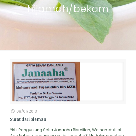
hijamah/bekam
08/01/2013
Surat dari Sleman
Ykh. Pengunjung Setia Janaaha Bismillah, Walhamdulillah.
Apa kabar pengunjung setia Janaaha? Mudah-mudahan