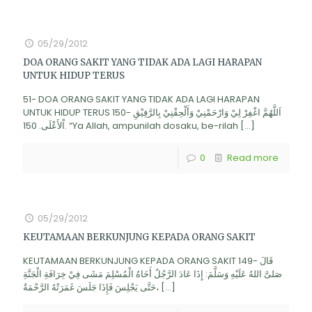
05/29/2012
DOA ORANG SAKIT YANG TIDAK ADA LAGI HARAPAN
UNTUK HIDUP TERUS
51- DOA ORANG SAKIT YANG TIDAK ADA LAGI HARAPAN
UNTUK HIDUP TERUS 150- اَللَّهُمَّ اغْفِرْ لِيْ وَارْحَمْنِيْ وَأَلْحِقْنِيْ بِالرَّفِيْقِ
اْلأَعْلَى. 150. “Ya Allah, ampunilah dosaku, be-rilah
[…]
0
Read more
05/29/2012
KEUTAMAAN BERKUNJUNG KEPADA ORANG SAKIT
KEUTAMAAN BERKUNJUNG KEPADA ORANG SAKIT 149- قَالَ
صَلىَّ اللهُ عَلَيْهِ وَسَلَّمَ: إِذَا عَادَ الرَّجُلُ أَخَاهُ الْمُسْلِمَ مَشَى فِيْ خِرَافَةِ الْجَنَّةِ
حَتَّى يَجْلِسَ فَإِذَا جَلَسَ غَمَرَتْهُ الرَّحْمَةُ،
[…]