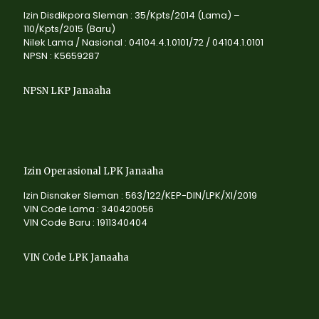
Izin Disdikpora Sleman : 35/Kpts/2014 (Lama) –
110/Kpts/2015 (Baru)
Nilek Lama / Nasional : 04104.4.1.0101/72 / 04104.1.0101
NPSN : K5659287
NPSN LKP Janaaha
Izin Operasional LPK Janaaha
Izin Disnaker Sleman : 563/122/KEP-DIN/LPK/XI/2019
VIN Code Lama : 340420056
VIN Code Baru : 1911340404
VIN Code LPK Janaaha