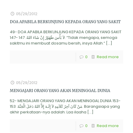
05/29/2012
DOA APABILA BERKUNJUNG KEPADA ORANG YANG SAKIT
49- DOA APABILA BERKUNJUNG KEPADA ORANG YANG SAKIT
147- لاَ بَأْسَ طَهُوْرٌ إِنْ شَاءَ اللهُ. 147. “Tidak mengapa, semoga
sakitmu ini membuat dosamu bersih, insya Allah.”
[…]
0
Read more
05/29/2012
MENGAJARI ORANG YANG AKAN MENINGGAL DUNIA
52- MENGAJARI ORANG YANG AKAN MENINGGAL DUNIA 153-
مَنْ كَانَ آخِرُ كَلاَمِهِ لاَ إِلَـهَ إِلاَّ اللهُ دَخَلَ الْجَنَّةَ. 153. Barangsiapa yang
akhir perkataan-nya adalah: Laa ilaaha
[…]
0
Read more