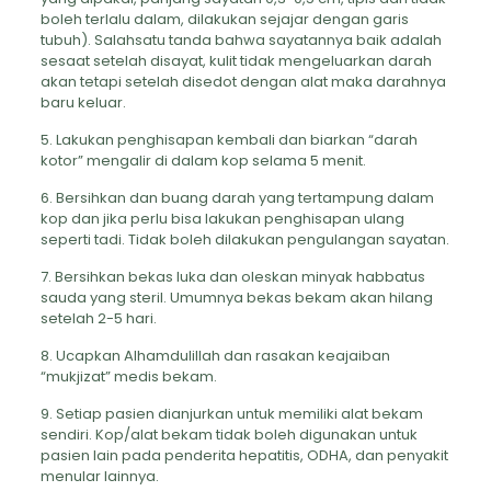
boleh terlalu dalam, dilakukan sejajar dengan garis
tubuh). Salahsatu tanda bahwa sayatannya baik adalah
sesaat setelah disayat, kulit tidak mengeluarkan darah
akan tetapi setelah disedot dengan alat maka darahnya
baru keluar.
5. Lakukan penghisapan kembali dan biarkan “darah
kotor” mengalir di dalam kop selama 5 menit.
6. Bersihkan dan buang darah yang tertampung dalam
kop dan jika perlu bisa lakukan penghisapan ulang
seperti tadi. Tidak boleh dilakukan pengulangan sayatan.
7. Bersihkan bekas luka dan oleskan minyak habbatus
sauda yang steril. Umumnya bekas bekam akan hilang
setelah 2-5 hari.
8. Ucapkan Alhamdulillah dan rasakan keajaiban
“mukjizat” medis bekam.
9. Setiap pasien dianjurkan untuk memiliki alat bekam
sendiri. Kop/alat bekam tidak boleh digunakan untuk
pasien lain pada penderita hepatitis, ODHA, dan penyakit
menular lainnya.