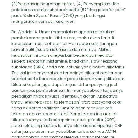
(3)Pelepasan neurotransmitter, (4) Penyempitan dan
pelebaran pembuluh darah serta (5) “the gates for pain”
pada Sistim Syaraf Pusat (CNS) yang berfungsi
mengartikan sensasi rasa nyeri.
Dr. Wadda’ A. Umar mengatakan apabila dilakukan
pembekaman pada titik bekam, maka akan terjadi
kerusakan mast cell dan lain-lain pada kulit, jaringan
bawah kulit ( sub kutis), fascia dan ototnya. Akibat
kerusakan ini akan dilepaskan beberapa mediator
seperti serotonin, histamine, bradikinin, slow reacting
substance (SRS), serta zat-zat lain yang belum diketahui.
Zat-zat ini menyebabkan terjadinya dilatasi kapiler dan
arteriol, serta flare reaction pada daerah yang dibekam.
Dilatasi kapiler juga dapat terjadi di tempat yang jauh
dari tempat pembekaman. Ini menyebabkan terjadinya
perbaikan mikrosirkulasi pembuluh darah. Akibatnya
timbul efek relaksasi (pelemasan) otot-otot yang kaku
serta akibat vasodilatasi umum akan menurunkan
tekanan darah secara stabil. Yang terpenting adalah
dilepaskannya corticotrophin releasing factor (CRF),
serta releasing factors lainnya oleh adenohipofise. CRF
selanjutnya akan menyebabkan terbentuknya ACTH,
corticotrophin dan corticosteroid. Corticosteroid ini