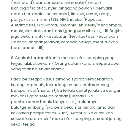
(hemoroid), dan semua keluhan sakit (rematik,
ischialgia/sciatica, nyeri pinggang bawah), penyakit
darah (leukemia, thalasemia), tinnitus, asma, alergi,
penyakit sistim imun (SLE, HIV), infeksi (Hepatitis,
elefantiasis), Glaukoma, Insomnia, enuresis/mengompol,
mania, skizofren dan trans (gangguan sihir/jin), dll. Begitu
juga bekam untuk kesuburan (fertilitas) dan kecantikan
(menghilangkan jerawat, komedo, vitiligo, menurunkan
berat badan, dll).
8. Apakah terdapat kontraindikasi efek samping yang
terjadi akibat bekam? Orang dalam kondisi seperti apa
yang tidak boleh dibekam?
Pada beberapa kasus dimana syarat pembekaman
kurang terpenuhi, terkadang muncul efek samping
berupa mual/muntah (jika terlalu dekat jaraknya dengan
makan/<2jam setelah makan), lemas (jika
pembekaman terlalu banyak titik), keluarnya
bula/gelembung (jika pembekaman terlalu lama dan
kekuatan pompa terlalu kuat). Adapun jika dilakukan
sesuai “aturan main” maka efek samping tersebut jarang
sekali terjadi.