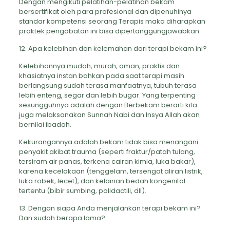
Dengan mengikuti pelatihan-pelatihan bekam
bersertifikat oleh para profesional dan dipenuhinya
standar kompetensi seorang Terapis maka diharapkan
praktek pengobatan ini bisa dipertanggungjawabkan.
12. Apa kelebihan dan kelemahan dari terapi bekam ini?
Kelebihannya mudah, murah, aman, praktis dan
khasiatnya instan bahkan pada saat terapi masih
berlangsung sudah terasa manfaatnya, tubuh terasa
lebih enteng, segar dan lebih bugar. Yang terpenting
sesungguhnya adalah dengan Berbekam berarti kita
juga melaksanakan Sunnah Nabi dan Insya Allah akan
bernilai ibadah.
Kekurangannya adalah bekam tidak bisa menangani
penyakit akibat trauma (seperti fraktur/patah tulang,
tersiram air panas, terkena cairan kimia, luka bakar),
karena kecelakaan (tenggelam, tersengat aliran listrik,
luka robek, lecet), dan kelainan bedah kongenital
tertentu (bibir sumbing, polidactili, dll).
13. Dengan siapa Anda menjalankan terapi bekam ini?
Dan sudah berapa lama?