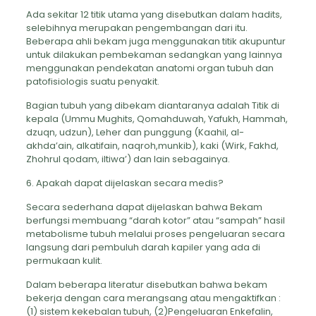
Ada sekitar 12 titik utama yang disebutkan dalam hadits,
selebihnya merupakan pengembangan dari itu.
Beberapa ahli bekam juga menggunakan titik akupuntur
untuk dilakukan pembekaman sedangkan yang lainnya
menggunakan pendekatan anatomi organ tubuh dan
patofisiologis suatu penyakit.
Bagian tubuh yang dibekam diantaranya adalah Titik di
kepala (Ummu Mughits, Qomahduwah, Yafukh, Hammah,
dzuqn, udzun), Leher dan punggung (Kaahil, al-
akhda’ain, alkatifain, naqroh,munkib), kaki (Wirk, Fakhd,
Zhohrul qodam, iltiwa’) dan lain sebagainya.
6. Apakah dapat dijelaskan secara medis?
Secara sederhana dapat dijelaskan bahwa Bekam
berfungsi membuang “darah kotor” atau “sampah” hasil
metabolisme tubuh melalui proses pengeluaran secara
langsung dari pembuluh darah kapiler yang ada di
permukaan kulit.
Dalam beberapa literatur disebutkan bahwa bekam
bekerja dengan cara merangsang atau mengaktifkan :
(1) sistem kekebalan tubuh, (2)Pengeluaran Enkefalin,