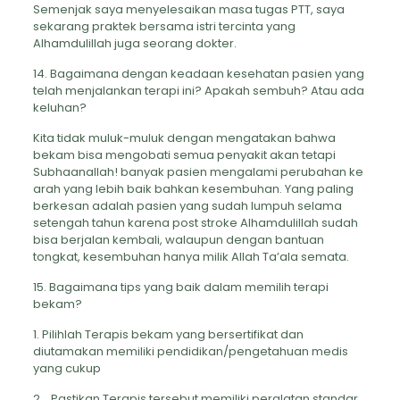
Semenjak saya menyelesaikan masa tugas PTT, saya
sekarang praktek bersama istri tercinta yang
Alhamdulillah juga seorang dokter.
14. Bagaimana dengan keadaan kesehatan pasien yang
telah menjalankan terapi ini? Apakah sembuh? Atau ada
keluhan?
Kita tidak muluk-muluk dengan mengatakan bahwa
bekam bisa mengobati semua penyakit akan tetapi
Subhaanallah! banyak pasien mengalami perubahan ke
arah yang lebih baik bahkan kesembuhan. Yang paling
berkesan adalah pasien yang sudah lumpuh selama
setengah tahun karena post stroke Alhamdulillah sudah
bisa berjalan kembali, walaupun dengan bantuan
tongkat, kesembuhan hanya milik Allah Ta’ala semata.
15. Bagaimana tips yang baik dalam memilih terapi
bekam?
1. Pilihlah Terapis bekam yang bersertifikat dan
diutamakan memiliki pendidikan/pengetahuan medis
yang cukup
2. Pastikan Terapis tersebut memiliki peralatan standar