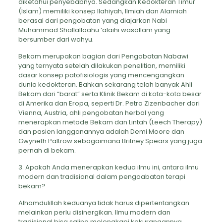
diketahui penyebabnya. Sedangkan Kedokteran Timur
(Islam) memiliki konsep Ilahiyah, Ilmiah dan Alamiah
berasal dari pengobatan yang diajarkan Nabi
Muhammad Shallallaahu ‘alaihi wasallam yang
bersumber dari wahyu.
Bekam merupakan bagian dari Pengobatan Nabawi
yang ternyata setelah dilakukan penelitian, memiliki
dasar konsep patofisiologis yang mencengangkan
dunia kedokteran. Bahkan sekarang telah banyak Ahli
Bekam dari “barat” serta Klinik Bekam di kota-kota besar
di Amerika dan Eropa, seperti Dr. Petra Zizenbacher dari
Vienna, Austria, ahli pengobatan herbal yang
menerapkan metode Bekam dan Lintah (Leech Therapy)
dan pasien langganannya adalah Demi Moore dan
Gwyneth Paltrow sebagaimana Britney Spears yang juga
pernah di bekam.
3. Apakah Anda menerapkan kedua ilmu ini, antara ilmu
modern dan tradisional dalam pengoabatan terapi
bekam?
Alhamdulillah keduanya tidak harus dipertentangkan
melainkan perlu disinergikan. Ilmu modern dan
tradisional bisa saling melengkapi kekurangannya