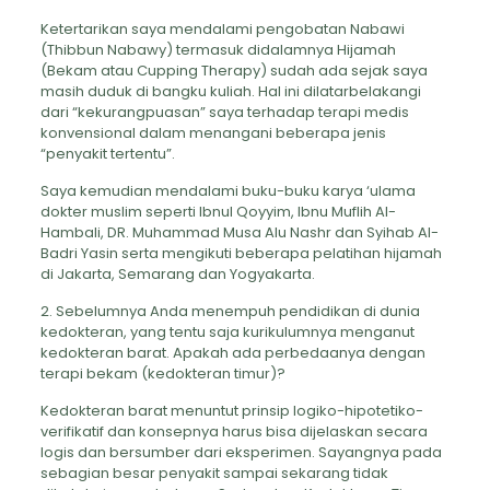
Ketertarikan saya mendalami pengobatan Nabawi
(Thibbun Nabawy) termasuk didalamnya Hijamah
(Bekam atau Cupping Therapy) sudah ada sejak saya
masih duduk di bangku kuliah. Hal ini dilatarbelakangi
dari “kekurangpuasan” saya terhadap terapi medis
konvensional dalam menangani beberapa jenis
“penyakit tertentu”.
Saya kemudian mendalami buku-buku karya ‘ulama
dokter muslim seperti Ibnul Qoyyim, Ibnu Muflih Al-
Hambali, DR. Muhammad Musa Alu Nashr dan Syihab Al-
Badri Yasin serta mengikuti beberapa pelatihan hijamah
di Jakarta, Semarang dan Yogyakarta.
2. Sebelumnya Anda menempuh pendidikan di dunia
kedokteran, yang tentu saja kurikulumnya menganut
kedokteran barat. Apakah ada perbedaanya dengan
terapi bekam (kedokteran timur)?
Kedokteran barat menuntut prinsip logiko-hipotetiko-
verifikatif dan konsepnya harus bisa dijelaskan secara
logis dan bersumber dari eksperimen. Sayangnya pada
sebagian besar penyakit sampai sekarang tidak