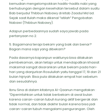
kemudian mengelompokkan hadits-hadits nabi yang
berhubungan dengan kesehatan tersebut dalam suatu
Bab berjudul Thibbun Nabawy di kitab Zaadul Ma’ad.
Sejak saat itulah maka dikenal “istilah” Pengobatan
Nabawi (Thibbun Nabawy).
Adapun perbedaannya sudah saya jawab pada
pertanyaan no.2.
5. Bagaimana terapi bekam yang baik dan benar?
Bagian mana saja yang dibekam?
Pada dasarnya kapanpun waktunya bisa dilakukan
pembekaman, akan tetapi untuk mendapatkan khasiat
maksimal sangat disarankan untuk bekam pada hari-
hari yang dianjurkan Rosulullah yaitu tanggal 17, 19 dan 21
bulan hijriyah. Bisa pula dilakukan empat hari sebelum
dan sesudahnya.
Ibnu Sina di dalam kitabnya Al-Qaanun mengatakan :
“Diperintahkan untuk tidak berbekam di awal bulan
karena cairan-cairan tubuh kurang aktif bergerak dan
tidak normal, dan tidak diakhir bulan karena bisa jadi
cairan-cairan tubuh mengalami pengurangan. Oleh