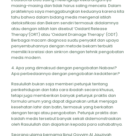
masing-masing dan tidak harus saling mencela. Dalam
prakteknya saya menggabungkan keduanya karena kita
tahu bahwa dalam bidang medis mengenal istilah
detoksifikasi dan Bekam sendiri termasuk didalamnya
atau dengan istilah lain disebut ‘Oxidant Release
Therapy’(ORT) atau ‘Oxidant Drainage Therapy’ (ODT).
Berbagai macam diagnosa suatu penyakit dan upaya
penyembuhannya dengan metode bekam terbukti
memiliki korelasi dan sinkron dengan tehnik pengobatan
medis modern.
4. Apa yang dimaksud dengan pengobatan Nabawi?
Apa perbedaannya dengan pengobatan kedokteran?
Rasulullah bukan saja memberi petunjuk tentang
perikehidupan dan tata cara ibadah secara khusus,
tetapi juga memberikan banyak petunjuk praktis dan
formula umum yang dapat digunakan untuk menjaga
kesehatan lahir dan batin, termasuk yang berkaitan
dengan terapi atau pengobatan. Petunjuk praktis dan
kaidah medis tersebut banyak sekali didemonstrasikan
oleh Rasulullah dan diajarkan kepada para sahabatnya.
Seorang ulama bernama Ibnul Qoyyim Al Jauziyah