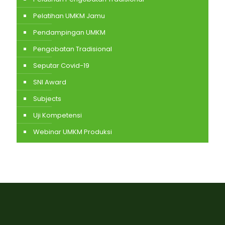
Pelatihan UMKM Jamu
Pendampingan UMKM
Pengobatan Tradisional
Seputar Covid-19
SNI Award
Subjects
Uji Kompetensi
Webinar UMKM Produksi