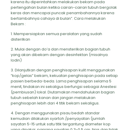
karena itu diperintahkan melakukan bekam pada
pertengahan bulan ketika cairan-cairan tubuh bergolak
keras dan mencapai puncak penambahannya karena
bertambahnya cahaya di bulan”. Cara melakukan
Bekam :
1. Mempersiapkan semua peralatan yang sudah
disterilkan
2. Mulai dengan do’a dan mensterilkan bagian tubuh
yang akan dibekam dengan desinfektan (misalnya.
Iodin)
3. Dilanjutkan dengan penghisapan kulit menggunakan
“kop/gelas” bekam, kekuatan penghisapan pada setiap
pasien berbeda-beda. Lama penghisapan selama 5
menit, tindakan ini sekaligus berfungsi sebagai Anestesi
(pembiusan) lokal. Diutamakan mendahulukan bagian
tubuh sebelah kanan dan jangan melakukan
penghisapan lebih dari 4 titik bekam sekaligus.
4. Dengan menggunakan pisau bedah standar
kemudian dilakukan syartoh /penyayatan (jumlah
sayatan 5-15 untuk satu titik tergantung diameter kop
yang dipakai, panjang sayatan 0,3-0,5 cm, tipis dan tidak