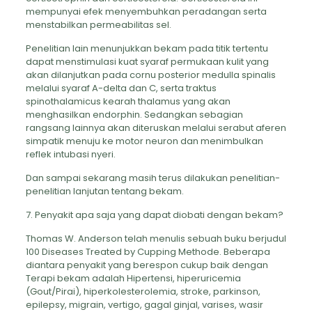
mempunyai efek menyembuhkan peradangan serta
menstabilkan permeabilitas sel.
Penelitian lain menunjukkan bekam pada titik tertentu
dapat menstimulasi kuat syaraf permukaan kulit yang
akan dilanjutkan pada cornu posterior medulla spinalis
melalui syaraf A-delta dan C, serta traktus
spinothalamicus kearah thalamus yang akan
menghasilkan endorphin. Sedangkan sebagian
rangsang lainnya akan diteruskan melalui serabut aferen
simpatik menuju ke motor neuron dan menimbulkan
reflek intubasi nyeri.
Dan sampai sekarang masih terus dilakukan penelitian-
penelitian lanjutan tentang bekam.
7. Penyakit apa saja yang dapat diobati dengan bekam?
Thomas W. Anderson telah menulis sebuah buku berjudul
100 Diseases Treated by Cupping Methode. Beberapa
diantara penyakit yang berespon cukup baik dengan
Terapi bekam adalah Hipertensi, hiperuricemia
(Gout/Pirai), hiperkolesterolemia, stroke, parkinson,
epilepsy, migrain, vertigo, gagal ginjal, varises, wasir