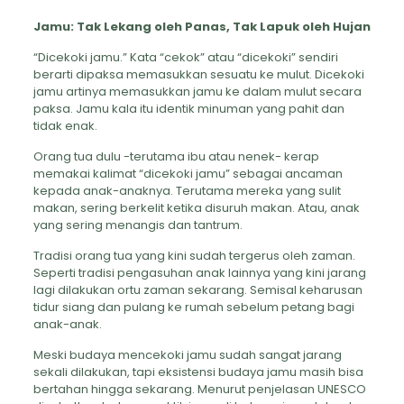
Jamu: Tak Lekang oleh Panas, Tak Lapuk oleh Hujan
“Dicekoki jamu.” Kata “cekok” atau “dicekoki” sendiri
berarti dipaksa memasukkan sesuatu ke mulut. Dicekoki
jamu artinya memasukkan jamu ke dalam mulut secara
paksa. Jamu kala itu identik minuman yang pahit dan
tidak enak.
Orang tua dulu -terutama ibu atau nenek- kerap
memakai kalimat “dicekoki jamu” sebagai ancaman
kepada anak-anaknya. Terutama mereka yang sulit
makan, sering berkelit ketika disuruh makan. Atau, anak
yang sering menangis dan tantrum.
Tradisi orang tua yang kini sudah tergerus oleh zaman.
Seperti tradisi pengasuhan anak lainnya yang kini jarang
lagi dilakukan ortu zaman sekarang. Semisal keharusan
tidur siang dan pulang ke rumah sebelum petang bagi
anak-anak.
Meski budaya mencekoki jamu sudah sangat jarang
sekali dilakukan, tapi eksistensi budaya jamu masih bisa
bertahan hingga sekarang. Menurut penjelasan UNESCO