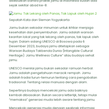
disebutkan bahwa praktik jamu di Indonesia sudah ada
sejak sekitar abad ke-8.
Sepatah Kata dari Sleman Yogyakarta
Jamu bukan sekadar minuman untuk ikhtiar menjaga
kesehatan dan penyembuhan. Jamu adalah warisan
kearifan lokal yang tak lekang oleh panas, tak lapuk oleh
hujan. Dalam sidang UNESCO di Bosowa pada 6
Desember 2023, budaya jamu ditetapkan sebagai
Warisan Budaya Takbenda Dunia (Intangible Cultural
Heritage). Jamu Wellness Culture” atau budaya sehat
jamu.
UNESCO menilai jamu bukan sekadar ramuan herbal.
Jamu adalah pengetahuan meracik rempah. Jamu
adalah tradisi turun-temurun tentang cara pengobatan
tradisional. Tentang relasi manusia dengan alam.
Sepertinya budaya mencekoki jamu ada baiknya
kembali dibiasakan. Bukan secara letterlijk, tetapi mulai
“memaksa” generasi muda lebih aware tentang jamu.
Mencekoki generasi muda dengan seabrek informasi