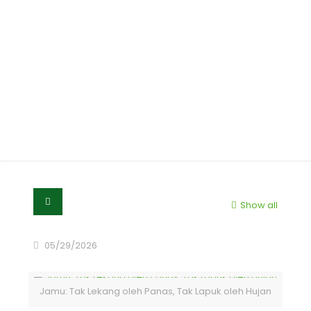
Jamu: Tak Lekang oleh
Panas, Tak Lapuk oleh
Hujan
Show all
05/29/2026
Jamu: Tak Lekang oleh Panas, Tak Lapuk oleh Hujan