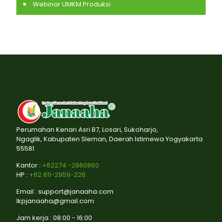
Webinar UMKM Produksi
Perumahan Kenari Asri B7, Losari, Sukoharjo,
Ngaglik, Kabupaten Sleman, Daerah Istimewa Yogyakarta
55581
Kantor :
+62274 -2860860
HP :
+62 811-2959-226
Email : support@janaaha.com
lkpjanaaha@gmail.com
Jam kerja : 08:00 - 16:00