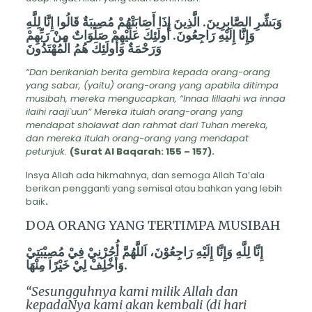
وَبَشِّرِ
الصَّابِرِينَ
. الَّذِينَ إِذَا أَصَابَتْهُمْ مُصِيبَةٌ قَالُوا إِنَّا لِلَّهِ
وَإِنَّا إِلَيْهِ رَاجِعُونَ. أُولَئِكَ عَلَيْهِمْ صَلَوَاتٌ مِنْ رَبِّهِمْ
وَرَحْمَةٌ وَأُولَئِكَ هُمُ الْمُهْتَدُونَ
“Dan berikanlah berita gembira kepada orang-orang
yang sabar, (yaitu) orang-orang yang apabila ditimpa
musibah, mereka mengucapkan, “Innaa lillaahi wa innaa
ilaihi raaji`uun” Mereka itulah orang-orang yang
mendapat sholawat dan rahmat dari Tuhan mereka,
dan mereka itulah orang-orang yang mendapat
petunjuk.
(Surat Al Baqarah: 155 – 157).
Insya Allah ada hikmahnya, dan semoga Allah Ta’ala
berikan pengganti yang semisal atau bahkan yang lebih
baik
.
DOA ORANG YANG TERTIMPA MUSIBAH
إِنَّا لِلَّهِ وَإِنَّا إِلَيْهِ رَاجِعُوْنَ، اَللَّهُمَّ أُجُرْنِيْ فِيْ مُصِيْبَتِيْ
وَأَخْلِفْ لِيْ خَيْرًا مِنْهَا.
“Sesungguhnya kami milik Allah dan
kepadaNya kami akan kembali (di hari