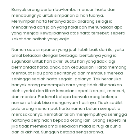
Banyak orang berlomba-lomba mencari harta dan
menabungnya untuk simpanan di hari tuanya.
Menyimpan harta tentunya tidak dilarang selagi ia
mencarinya dari jalan yang halal dan menunaikan apa
yang menjadi kewajibannya atas harta tersebut, seperti
zakat dan nafkah yang wajib.
Namun ada simpanan yang jauh lebih baik dari itu, yaitu
amal ketaatan dengan berbagai bentuknya yang ia
suguhkan untuk hari akhir. Suatu hari yang tidak lagi
bermanfaat harta, anak, dan kedudukan. Harta memang
membuat silau para pecintanya dan membius mereka
sehingga seolah harta segala-galanya. Tak heran jika
banyak orang menempuh cara yang tidak dibenarkan
oleh syariat dan fitrah kesucian seperti korupsi, mencuri,
dan menipu. Padahal betapa banyak orang bekerja
namun ia tidak bisa mengenyam hasilnya. Tidak sedikit
pula orang menumpuk harta namun belum sempat ia
merasakannya, kematian telah menjemputnya sehingga
hartanya berpindah kepada orang lain. Orang seperti ini
jika tidak memiliki amal kebaikan maka ia rugi di dunia
dan di akhirat. Sungguh betapa sengsaranya.