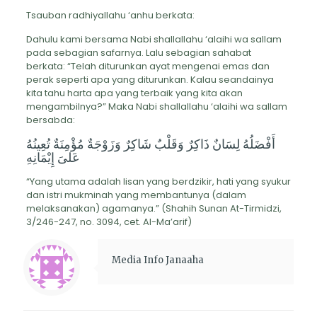
Tsauban radhiyallahu ‘anhu berkata:
Dahulu kami bersama Nabi shallallahu ‘alaihi wa sallam
pada sebagian safarnya. Lalu sebagian sahabat
berkata: “Telah diturunkan ayat mengenai emas dan
perak seperti apa yang diturunkan. Kalau seandainya
kita tahu harta apa yang terbaik yang kita akan
mengambilnya?” Maka Nabi shallallahu ‘alaihi wa sallam
bersabda:
أَفْضَلُهُ لِسَانٌ ذَاكِرٌ وَقَلْبٌ شَاكِرٌ وَزَوْجَةٌ مُؤْمِنَةٌ تُعِينُهُ
عَلىَ إِيْمَانِهِ
“Yang utama adalah lisan yang berdzikir, hati yang syukur
dan istri mukminah yang membantunya (dalam
melaksanakan) agamanya.” (Shahih Sunan At-Tirmidzi,
3/246-247, no. 3094, cet. Al-Ma’arif)
Media Info Janaaha