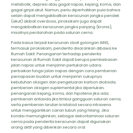
metabolik, depresi atau gagal napas, kejang, koma, dan
gagal ginjal akut. Namun, perlu diperhatikan pula bahwa
selain dapat mengakibatkan keracunan jangka pendek
(akut) akibat overdosis, piroksikam juga dapat
mengakibatkan keracunan jangka panjang (kronis),
misalnya perdarahan pada saluran cerna.
Pada kasus terjadi keracunan obat golongan AINS,
termasuk piroksikam, penderita disarankan dibawa ke
Rumah Sakit. Penanganan terhadap penderita
keracunan di Rumah Sakit dapat berupa pembebasan
jalan napas untuk menjamin pertukaran udara;
perbaikan fungsi jalan napas dengan cara pemberian
pernapasan buatan untuk menjamin cukupnya
kebutuhan oksigen dan pengeluaran karbon dioksida;
pemberian oksigen suplemental jika diperlukan;
penanganan kejang, koma, dan hipotensi jika ada;
pemberian antasida jika timbul gangguan saluran cerna;
serta pemberian larutan kristaloid secara intravena
untuk menggantikan cairan tubuh yang hilang. Jika
kondisi memungkinkan, sebagai dekontaminasi saluran
cerna pada penderita keracunan dapat digunakan
arang aktif yang diberikan secara oral.