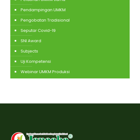
Pendampingan UMKM
Pengobatan Tradisional
Seputar Covid-19
SNI Award
Subjects
Uji Kompetensi
Webinar UMKM Produksi