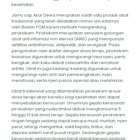
kesehatan.
Jamu cap Akar Dewa merupakan salah satu produk obat
tradisional yang telah dibatalkan nomor izin edarnya
oleh Badan POM karena terbukti mengandung
piroksikam. Piroksikam merupakan senyawa golongan
obat anti inflamasi non steroid (AINS) yang mempunyai
aktifitas antiinflamasi, antipiretik, dan analgesik. Pada
pengobatan oleh dokter dengan dosis terapi, piroksikam
biasanya digunakan untuk mengurangi rasa nyeri, perih,
bengkak, dan kaku akibat osteoartritis dan rematoid
artritis. Obat ini juga kadang-kadang digunakan untuk
mengurangi nyeri otot dan pembengkakan, nyeri
menstruasi, serta nyeri pasca operasi atau melahirkan.
Obat tradisional yang ditambahkan piroksikam di luar
dosis terapi akan berisiko bagi kesehatan dan dapat
menyebabkan keracunan. Umumnya gejala keracunan
piroksikam yang nyata timbul akibat mengkonsumsi 5
hingga 10 kali dosis terapi. Gejala keracunan piroksikam
ringan hingga sedang dapat berupa mual, muntah, nyeri
perut, letargi, mengantuk, sakit kepala, tinitus, dan
depresi sistem saraf pusat ringan. Sedangkan gejala
keracunan sedang hingga berat dapat berupa asidosis