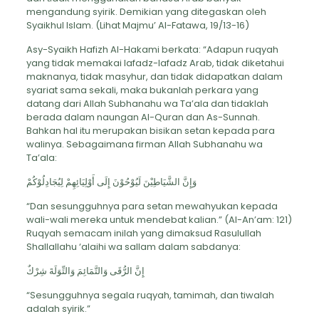
mengandung syirik. Demikian yang ditegaskan oleh
Syaikhul Islam. (Lihat Majmu’ Al-Fatawa, 19/13-16)
Asy-Syaikh Hafizh Al-Hakami berkata: “Adapun ruqyah
yang tidak memakai lafadz-lafadz Arab, tidak diketahui
maknanya, tidak masyhur, dan tidak didapatkan dalam
syariat sama sekali, maka bukanlah perkara yang
datang dari Allah Subhanahu wa Ta’ala dan tidaklah
berada dalam naungan Al-Quran dan As-Sunnah.
Bahkan hal itu merupakan bisikan setan kepada para
walinya. Sebagaimana firman Allah Subhanahu wa
Ta’ala:
وَإِنَّ الشَّيَاطِيْنَ لَيُوْحُوْنَ إِلَى أَوْلِيَائِهِمْ لِيُجَادِلُوْكُمْ
“Dan sesungguhnya para setan mewahyukan kepada
wali-wali mereka untuk mendebat kalian.” (Al-An’am: 121)
Ruqyah semacam inilah yang dimaksud Rasulullah
Shallallahu ‘alaihi wa sallam dalam sabdanya:
إِنَّ الرُّقَى وَالتَّمَائِمَ وَالتِّوَلَةَ شِرْكٌ
“Sesungguhnya segala ruqyah, tamimah, dan tiwalah
adalah syirik.”