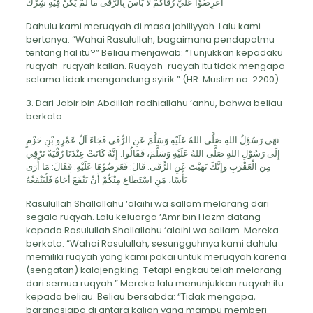
اعْرِضُوْا عَلَيَّ رُقَاكُمْ لاَ بَأْسَ بِالرُّقَى مَا لَمْ يَكُنْ فِيْهِ شِرْكٌ
Dahulu kami meruqyah di masa jahiliyyah. Lalu kami
bertanya: “Wahai Rasulullah, bagaimana pendapatmu
tentang hal itu?” Beliau menjawab: “Tunjukkan kepadaku
ruqyah-ruqyah kalian. Ruqyah-ruqyah itu tidak mengapa
selama tidak mengandung syirik.” (HR. Muslim no. 2200)
3. Dari Jabir bin Abdillah radhiallahu ‘anhu, bahwa beliau
berkata:
نَهَى رَسُوْلُ اللهِ صَلَّى اللهُ عَلَيْهِ وَسَلَّمَ عَنِ الرُّقَى فَجَاءَ آلُ عَمْرِو بْنِ حَزْمٍ
إِلَى رَسُوْلِ اللهِ صَلَّى اللهُ عَلَيْهِ وَسَلَّمَ، فَقَالُوا: إِنَّهُ كَانَتْ عِنْدَنَا رُقْيَةٌ نَرْقِي
مِنَ الْعَقْرَبِ وَإِنَّكَ نَهَيْتَ عَنِ الرُّقَى. قَالَ: فَعَرَضُوْهَا عَلَيْهِ. فَقَالَ: مَا أَرَى
بَأْسًا، مَنِ اسْتَطَاعَ مِنْكُمْ أَنْ يَنْفَعَ أَخَاهُ فَلْيَنْفَعْهُ
Rasulullah Shallallahu ‘alaihi wa sallam melarang dari
segala ruqyah. Lalu keluarga ‘Amr bin Hazm datang
kepada Rasulullah Shallallahu ‘alaihi wa sallam. Mereka
berkata: “Wahai Rasulullah, sesungguhnya kami dahulu
memiliki ruqyah yang kami pakai untuk meruqyah karena
(sengatan) kalajengking. Tetapi engkau telah melarang
dari semua ruqyah.” Mereka lalu menunjukkan ruqyah itu
kepada beliau. Beliau bersabda: “Tidak mengapa,
barangsiapa di antara kalian yang mampu memberi