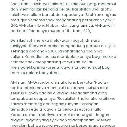
Shallallahu ‘alaihi wa sallam.’ Lalu dia pun pergi menemui
dan meminta izin kepada beliau. Rasulullah Shallallahu
‘alaihi wa sallam bersabda kepadanya: ‘Silahkan engkau
meruqyah selama tidak mengandung perbuatan syirik’.”
(HR. Al-Hakim, Ibnu Hibban, dan yang lainnya. Al-Huwaini
berkata: “Sanadnya muqarib.” Ibid, hal. 220)
Demikianlah mereka melakukan ruqyah di masa
jahiliyyah. Ruqyah mereka mengandung perbuatan syirik
sehingga dilarang Rasulullah Shallallahu ‘alaihi wa
sallam. Kemudian beliau membolehkannya bagi mereka
selama tidak mengandung kesyirikan. Beliau
membolehkannya karena ruqyah itu bermanfaat bagi
mereka dalam banyak hal.
Al-Imam Al-Qurthubi rahimahullahu berkata: “Hadits-
hadits sebelumnya menunjukkan bahwa hukum asal
seluruh ruqyah adalah dilarang, sebagaimana yang
tampak dari ucapannya: ‘Rasulullah Shallallahu ‘alaihi wa
sallam melarang dari segala ruqyah.’ Larangan
terhadap segala ruqyah itu berlaku secara mutlak.
Karena di masa jahiliyyah mereka meruqyah dengan
ruqyah-ruqyah yang syirik dan tidak dipahami. Mereka
meyakini bahwa ruqyah-ruqyah itu berpengaruh dengan