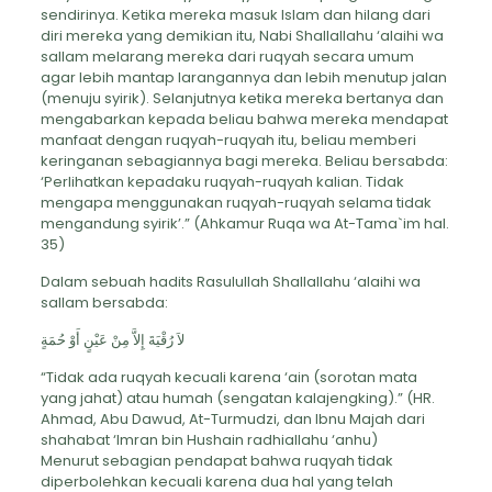
sendirinya. Ketika mereka masuk Islam dan hilang dari
diri mereka yang demikian itu, Nabi Shallallahu ‘alaihi wa
sallam melarang mereka dari ruqyah secara umum
agar lebih mantap larangannya dan lebih menutup jalan
(menuju syirik). Selanjutnya ketika mereka bertanya dan
mengabarkan kepada beliau bahwa mereka mendapat
manfaat dengan ruqyah-ruqyah itu, beliau memberi
keringanan sebagiannya bagi mereka. Beliau bersabda:
‘Perlihatkan kepadaku ruqyah-ruqyah kalian. Tidak
mengapa menggunakan ruqyah-ruqyah selama tidak
mengandung syirik’.” (Ahkamur Ruqa wa At-Tama`im hal.
35)
Dalam sebuah hadits Rasulullah Shallallahu ‘alaihi wa
sallam bersabda:
لاَ رُقْيَةَ إِلاَّ مِنْ عَيْنٍ أَوْ حُمَةٍ
“Tidak ada ruqyah kecuali karena ‘ain (sorotan mata
yang jahat) atau humah (sengatan kalajengking).” (HR.
Ahmad, Abu Dawud, At-Turmudzi, dan Ibnu Majah dari
shahabat ‘Imran bin Hushain radhiallahu ‘anhu)
Menurut sebagian pendapat bahwa ruqyah tidak
diperbolehkan kecuali karena dua hal yang telah