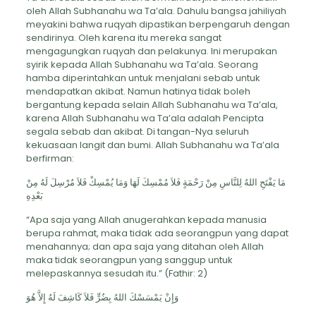
oleh Allah Subhanahu wa Ta’ala. Dahulu bangsa jahiliyah
meyakini bahwa ruqyah dipastikan berpengaruh dengan
sendirinya. Oleh karena itu mereka sangat
mengagungkan ruqyah dan pelakunya. Ini merupakan
syirik kepada Allah Subhanahu wa Ta’ala. Seorang
hamba diperintahkan untuk menjalani sebab untuk
mendapatkan akibat. Namun hatinya tidak boleh
bergantung kepada selain Allah Subhanahu wa Ta’ala,
karena Allah Subhanahu wa Ta’ala adalah Pencipta
segala sebab dan akibat. Di tangan-Nya seluruh
kekuasaan langit dan bumi. Allah Subhanahu wa Ta’ala
berfirman:
مَا يَفْتَحِ اللهُ لِلنَّاسِ مِنْ رَحْمَةٍ فَلاَ مُمْسِكَ لَهَا وَمَا يُمْسِكْ فَلاَ مُرْسِلَ لَهُ مِنْ
بَعْدِهِ
“Apa saja yang Allah anugerahkan kepada manusia
berupa rahmat, maka tidak ada seorangpun yang dapat
menahannya; dan apa saja yang ditahan oleh Allah
maka tidak seorangpun yang sanggup untuk
melepaskannya sesudah itu.” (Fathir: 2)
وَإِنْ يَمْسَسْكَ اللهُ بِضُرٍّ فَلاَ كَاشِفَ لَهُ إِلاَّ هُوَ