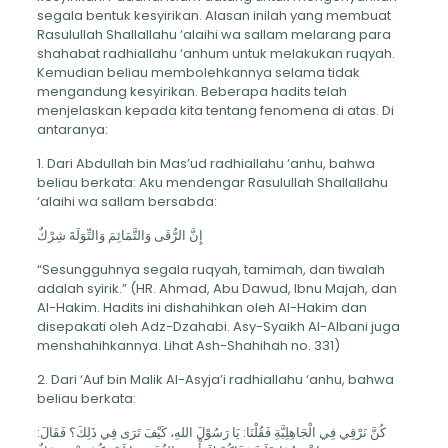
segala bentuk kesyirikan. Alasan inilah yang membuat
Rasulullah Shallallahu ‘alaihi wa sallam melarang para
shahabat radhiallahu ‘anhum untuk melakukan ruqyah.
Kemudian beliau membolehkannya selama tidak
mengandung kesyirikan. Beberapa hadits telah
menjelaskan kepada kita tentang fenomena di atas. Di
antaranya:
1. Dari Abdullah bin Mas’ud radhiallahu ‘anhu, bahwa
beliau berkata: Aku mendengar Rasulullah Shallallahu
‘alaihi wa sallam bersabda:
إِنَّ الرُّقَى وَالتَّمَائِمَ وَالتِّوَلَةَ شِرْكٌ
“Sesungguhnya segala ruqyah, tamimah, dan tiwalah
adalah syirik.” (HR. Ahmad, Abu Dawud, Ibnu Majah, dan
Al-Hakim. Hadits ini dishahihkan oleh Al-Hakim dan
disepakati oleh Adz-Dzahabi. Asy-Syaikh Al-Albani juga
menshahihkannya. Lihat Ash-Shahihah no. 331)
2. Dari ‘Auf bin Malik Al-Asyja’i radhiallahu ‘anhu, bahwa
beliau berkata:
كُنَّ نَرْقِي فِي الْجَاهِلِيَّةِ فَقُلْنَا: يَا رَسُوْلَ اللهِ، كَيْفَ تَرَى فِي ذَلِكَ؟ فَقَالَ: