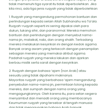
tidak memenuhi tiga syarat itu tidak diperbolehkan. Jika
kita rinci, ada tiga jenis ruqyah yang tidak diperbolehkan:
1. Ruqyah yang mengandung permohonan bantuan dan
perlindungan kepada selain Allah Subhanahu wa Ta’ala.
Ruqyah-ruqyah seperti ini sering dipakai oleh para
dukun, tukang sihir, dan paranormal. Mereka memohon
bantuan dan perlindungan dengan menyebut nama-
nama jin, malaikat, nabi, dan orang shalih. Terkadang
mereka melakukan kesyirikan ini dengan kedok agama.
Banyak orang awam yang terkecoh dengan penampilan
sebagian mereka yang memakai atribut agama.
Padahal ruqyah yang mereka lakukan dan ajarkan
berbau mistik serta sarat dengan kesyirikan.
2. Ruqyah dengan bahasa ‘ajam (non Arab) atau
sesuatu yang tidak dipahami maknanya.
Mayoritas ruqyah yang berbahasa ‘ajam mengandung
penyebutan nama-nama jin, permintaan tolong kepada
mereka, dan sumpah dengan nama orang yang
mengagungkannya. Oleh karena itu, para setan segera
menyambut dan menaati orang yang membacanya.
Keumuman ruqyah yang tersebar di tengah manusia
dan tidak menggunakan bahasa Arab banyak