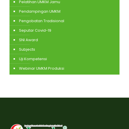
Pelatihan UMKM Jamu
Pendampingan UMKM
Pengobatan Tradisional
Seputar Covid-19
SNI Award
Subjects
Uji Kompetensi
Webinar UMKM Produksi