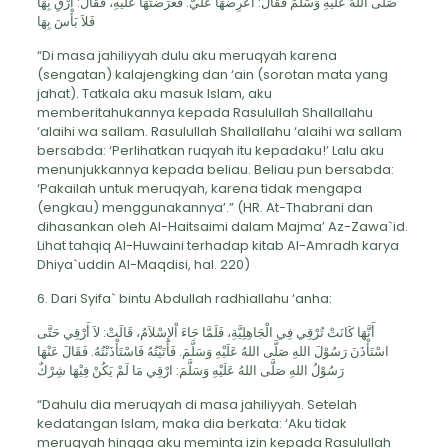
صَلَّى اللهُ عَلَيْهِ وَسَلَّمَ فَقَالَ: اعْرِضْهَا عَلَيَّ. فَعَرَضْتُهَا عَلَيْهِ، فَقَالَ: ارْقِ بِهَا
فَلاَ بَأْسَ بِهَا
“Di masa jahiliyyah dulu aku meruqyah karena
(sengatan) kalajengking dan ‘ain (sorotan mata yang
jahat). Tatkala aku masuk Islam, aku
memberitahukannya kepada Rasulullah Shallallahu
‘alaihi wa sallam. Rasulullah Shallallahu ‘alaihi wa sallam
bersabda: ‘Perlihatkan ruqyah itu kepadaku!’ Lalu aku
menunjukkannya kepada beliau. Beliau pun bersabda:
‘Pakailah untuk meruqyah, karena tidak mengapa
(engkau) menggunakannya’.” (HR. At-Thabrani dan
dihasankan oleh Al-Haitsaimi dalam Majma’ Az-Zawa`id.
Lihat tahqiq Al-Huwaini terhadap kitab Al-Amradh karya
Dhiya`uddin Al-Maqdisi, hal. 220)
6. Dari Syifa` bintu Abdullah radhiallahu ‘anha:
أَنَّهَا كَانَتْ تُرْقِي فِي الْجَاهِلِيَّةِ، فَلَمَّا جَاءَ اْلإِسْلاَمُ، قَالَتْ: لاَ أَرْقِي حَتَّى
اسْتَأْذَنَ رَسُوْلَ اللهِ صَلَّى اللهُ عَلَيْهِ وَسَلَّمَ. فَأَتَيْتُهُ فَاسْتَأْذَنْتُهُ. فَقَالَ عَنْهَا
رَسُوْلُ اللهِ صَلَّى اللهُ عَلَيْهِ وَسَلَّمَ: ارْقِي مَا لَمْ يَكُنْ فِيْهَا شِرْكٌ
“Dahulu dia meruqyah di masa jahiliyyah. Setelah
kedatangan Islam, maka dia berkata: ‘Aku tidak
meruqyah hingga aku meminta izin kepada Rasulullah