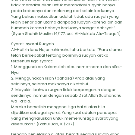
tidak memaksudkan untuk membatasi ruqyah hanya
pada keduanya dan melarang dari selain keduanya.
Yang beliau maksudkan adalah tidak ada ruqyah yang
lebih benar dan utama daripada ruqyah karena ‘ain dan
hummah karena bahaya keduanya sangat dahsyat.”
(Syarh Shahih Muslim 14/177, cet. Al-Maktab Ats-Tsaqafi)
Syarat-syarat Ruqyah
Al-Hafizh Ibnu Hajar rahimahullahu berkata: “Para ulama
telah bersepakat tentang bolehnya ruqyah ketika
terpenuhi tiga syarat:
1. Menggunakan Kalamullah atau nama-nama dan sifat-
Nya.
2. Menggunakan lisan (bahasa) Arab atau yang
selainnya, selama maknanya diketahui.
3. Meyakini bahwa ruqyah tidak berpengaruh dengan
sendirinya, namun dengan sebab Dzat Allah Subhanahu
wa Ta’ala.
Mereka berselisih mengenai tiga hal di atas bila
dijadikan sebagai syarat. Yang kuat adalah pendapat
yang mengharuskan untuk memenuhi tiga syarat yang
disebutkan.” (Fathul Bari, 10/237)
Dengan penjelasan di atas, berarti segala ruqyah yang