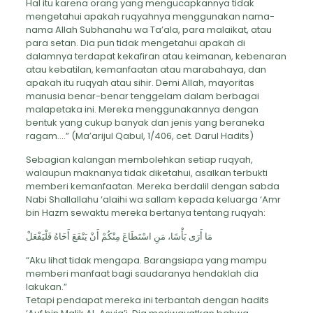
Hal itu karena orang yang mengucapkannya tidak
mengetahui apakah ruqyahnya menggunakan nama-
nama Allah Subhanahu wa Ta’ala, para malaikat, atau
para setan. Dia pun tidak mengetahui apakah di
dalamnya terdapat kekafiran atau keimanan, kebenaran
atau kebatilan, kemanfaatan atau marabahaya, dan
apakah itu ruqyah atau sihir. Demi Allah, mayoritas
manusia benar-benar tenggelam dalam berbagai
malapetaka ini. Mereka menggunakannya dengan
bentuk yang cukup banyak dan jenis yang beraneka
ragam….” (Ma’arijul Qabul, 1/406, cet. Darul Hadits)
Sebagian kalangan membolehkan setiap ruqyah,
walaupun maknanya tidak diketahui, asalkan terbukti
memberi kemanfaatan. Mereka berdalil dengan sabda
Nabi Shallallahu ‘alaihi wa sallam kepada keluarga ‘Amr
bin Hazm sewaktu mereka bertanya tentang ruqyah:
مَا أَرَى بَأْسًا، مَنِ اسْتَطَاعَ مِنْكُمْ أَنْ يَنْفَعَ أَخَاهُ فَلْيَفْعَلْ
“Aku lihat tidak mengapa. Barangsiapa yang mampu
memberi manfaat bagi saudaranya hendaklah dia
lakukan.”
Tetapi pendapat mereka ini terbantah dengan hadits