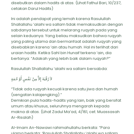
disebutkan dalam hadits di atas. (Lihat Fathul Bari, 10/237,
cetakan Darul Hadits)
Ini adalah pendapat yang lemah karena Rasulullah
Shallallahu ‘alaihi wa sallam tidak memaksudkan dengan
sabdanya tersebut untuk melarang ruqyah pada yang
selain keduanya. Yang beliau maksudkan bahwa ruqyah
yang paling utama dan bermanfaat adalah ruqyah yang
disebabkan karena ‘ain atau humah. Hal ini terlihat dari
uraian hadits. Ketika Sahl bin Hunaif terkena ‘ain, dia
bertanya: “Adakah yang lebih baik dalam ruqyah?”
Rasulullah Shallallahu ‘alaihi wa sallam bersabda:
لاَ رُقْيَةَ إِلاَّ مِنْ نَفْسٍ أَوْ حُمَةٍ
“Tidak ada ruqyah kecuali karena satu jiwa dan humah
(sengatan kalajengking).”
Demikian pula hadits-hadits yang lain, baik yang bersifat
umum atau khusus, seluruhnya mengarah kepada
makna di atas. (Lihat Zadul Ma’ad, 4/161, cet. Muassasah
Ar-Risalah)
Al-Imam An-Nawawi rahimahullahu berkata: “Para
ulama berkata: ‘Rasulullah Shallallahu ‘alaihi wa sallam