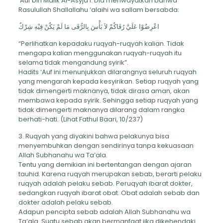
‘Auf bin Malik Al-Asyja’i. Dia meriwayatkan bahwa
Rasulullah Shallallahu ‘alaihi wa sallam bersabda:
اعْرِضُوْا عَلَيَّ رُقَاكُمْ لاَ بَأْسَ بِالرُّقَى مَا لَمْ يَكُنْ فِيْهِ شِرْكٌ
“Perlihatkan kepadaku ruqyah-ruqyah kalian. Tidak
mengapa kalian menggunakan ruqyah-ruqyah itu
selama tidak mengandung syirik”.
Hadits ‘Auf ini menunjukkan dilarangnya seluruh ruqyah
yang mengarah kepada kesyirikan. Setiap ruqyah yang
tidak dimengerti maknanya, tidak dirasa aman, akan
membawa kepada syirik. Sehingga setiap ruqyah yang
tidak dimengerti maknanya dilarang dalam rangka
berhati-hati. (Lihat Fathul Baari, 10/237)
3. Ruqyah yang diyakini bahwa pelakunya bisa
menyembuhkan dengan sendirinya tanpa kekuasaan
Allah Subhanahu wa Ta’ala.
Tentu yang demikian ini bertentangan dengan ajaran
tauhid. Karena ruqyah merupakan sebab, berarti pelaku
ruqyah adalah pelaku sebab. Peruqyah ibarat dokter,
sedangkan ruqyah ibarat obat. Obat adalah sebab dan
dokter adalah pelaku sebab.
Adapun pencipta sebab adalah Allah Subhanahu wa
Ta’ala. Suatu sebab akan bermanfaat jika dikehendaki