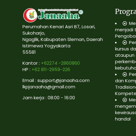
Progr
Me
Perumahan Kenari Asri B7, Losari,
menjadi 
Sukoharjo,
Pengobat
Ngaglik, Kabupaten Sleman, Daerah
Pe
Istimewa Yogyakarta
kursus da
55581
ataupun 
perkemb
Kantor :
+62274 -2860860
kebutuh
HP :
+62 811-2959-226
Pe
Email : support@janaaha.com
dan Kom
lkpjanaaha@gmail.com
Tradision
Kompete
Jam kerja : 08:00 - 16:00
Me
mengemb
kewiraus
handal