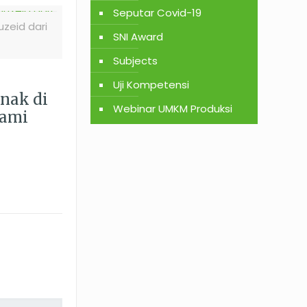
Seputar Covid-19
zeid dari
SNI Award
Subjects
Uji Kompetensi
Anak di
Webinar UMKM Produksi
lami