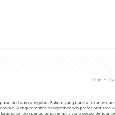
ang Asosiasi Bek
Tags
Ca
pulan dari para pengobat Bekam yang bersifat otonom, be
litik manapun. Mengutamakan pengembangan profesionalisme
tas, keamanan dan pengalaman empiris yang sesuai dengan p