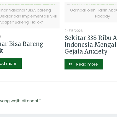
nar Nasional “BISA bareng
Gambar oleh Hanin Abou
 Belajar dan Implementasi Skill
Pixabay
Adaptif Bareng TikTok”
04/15/2026
Sekitar 338 Ribu 
6
ar Bisa Bareng
Indonesia Menga
k
Gejala Anxiety
ad more
Read more
yang wajib ditandai
*