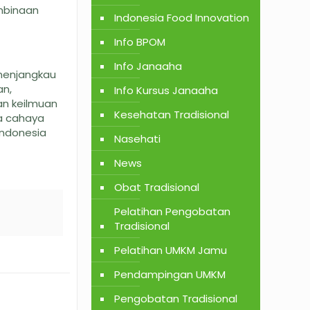
mbinaan
Indonesia Food Innovation
Info BPOM
Info Janaaha
 menjangkau
an,
Info Kursus Janaaha
an keilmuan
Kesehatan Tradisional
da cahaya
indonesia
Nasehati
News
Obat Tradisional
Pelatihan Pengobatan
Tradisional
Pelatihan UMKM Jamu
Pendampingan UMKM
Pengobatan Tradisional