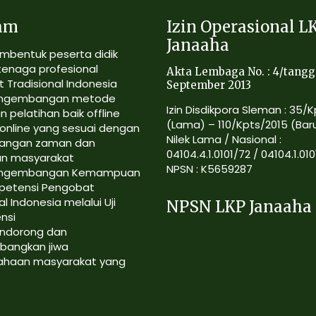
am
Izin Operasional L
Janaaha
mbentuk peserta didik
tenaga profesional
Akta Lembaga No. : 4/tangg
 Tradisional Indonesia
September 2013
ngembangan metode
Izin Disdikpora Sleman : 35/
n pelatihan baik offline
(Lama) – 110/Kpts/2015 (Bar
online yang sesuai dengan
Nilek Lama / Nasional :
angan zaman dan
04104.4.1.0101/72 / 04104.1.010
an masyarakat
NPSN : K5659287
ngembangan Kemampuan
petensi Pengobat
al Indonesia melalui Uji
NPSN LKP Janaaha
nsi
ndorong dan
angkan jiwa
ahaan masyarakat yang