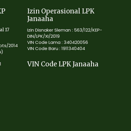
KP
Izin Operasional LPK
Janaaha
al 17
Izin Disnaker Sleman : 563/122/KEP-
DIN/LPK/XI/2019
VIN Code Lama : 340420056
Kpts/2014
VIN Code Baru : 1911340404
u)
VIN Code LPK Janaaha
1