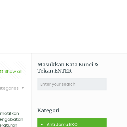
am Indonesia.
Masukkan Kata Kunci &
Tekan ENTER
Show all
tegories
Kategori
rmotifkan
 Pengobatan
Anti Jamu BKO
eraturan