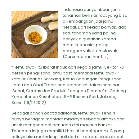
Indonesia punya ribuan jenis
tanaman bermanfaat yang bisa
dikembangkan jadi jamu
herbal. Dari sekian banyak, ada
satu tanaman yang paling
banyak digunakan karena
memiliki khasiat paling
beragam yakni temulawak
(Curcuma xanthorrhiz).
“Temulawak itu ibarat induk dari segala jamu. Sekitar 70
persen pengusaha jamu pasti memakai temulawak,”
kata Dr Charles Sareang, Ketua Gabungan Pengusaha
Jamu dan Obat Tradisional Indonesia dalam seminar
‘Sehat, Cerdas dan Produktif dengan Djamoe’ di Gedung
Kementerian Kesehatan, Jl HR Rasuna Said, Jakarta,
Senin (19/11/2012).
Sebagai bahan obat tradisional, temulawak sendiri
punya beragam manfaat misalnya sebagai antioksidan
untuk menghambat penuaan dini maupun kanker.
Tanaman ini juga memiliki khasiat hepatoprotektif, yang
artinya bisa melindungi hati dari risiko kerusakan akibat