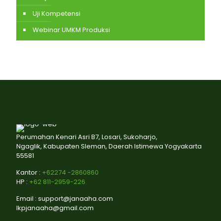
Uji Kompetensi
Webinar UMKM Produksi
Perumahan Kenari Asri B7, Losari, Sukoharjo,
Ngaglik, Kabupaten Sleman, Daerah Istimewa Yogyakarta
55581
Kantor :
+62274 -2860860
HP :
+62 811-2959-226
Email : support@janaaha.com
lkpjanaaha@gmail.com