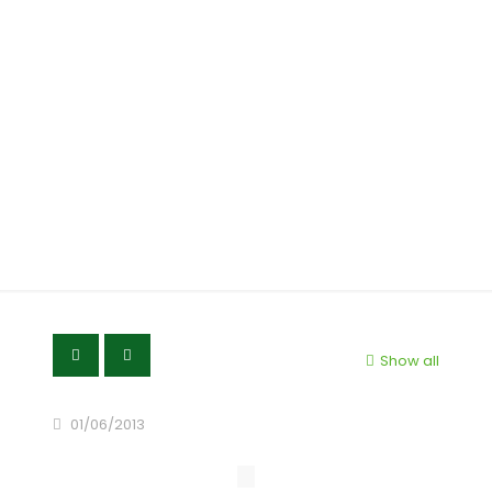
Dari Berbagai Jenis
Jamu, Temulawak
Paling Sering
Digunakan
Show all
01/06/2013