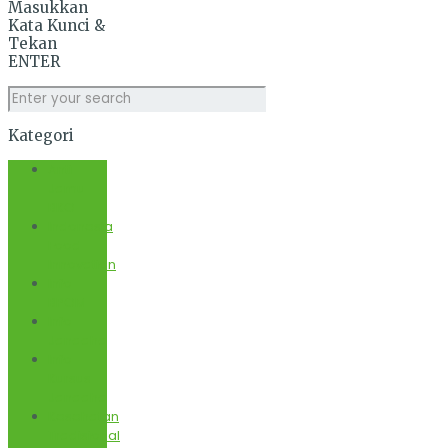
Masukkan
Kata Kunci &
Tekan
ENTER
Kategori
Anti
Jamu
BKO
Indonesia
Food
Innovation
Info
BPOM
Info
Janaaha
Info
Kursus
Janaaha
Kesehatan
Tradisional