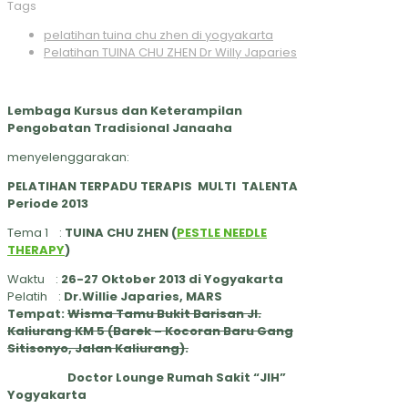
Tags
pelatihan tuina chu zhen di yogyakarta
Pelatihan TUINA CHU ZHEN Dr Willy Japaries
Lembaga Kursus dan Keterampilan
Pengobatan Tradisional Janaaha
menyelenggarakan:
PELATIHAN TERPADU
TERAPIS MULTI TALENTA
Periode 2013
Tema 1 :
TUINA CHU ZHEN (
PESTLE NEEDLE
THERAPY
)
Waktu :
26-27 Oktober 2013 di Yogyakarta
Pelatih :
Dr.Willie Japaries, MARS
Tempat:
Wisma Tamu Bukit Barisan Jl.
Kaliurang KM 5 (Barek – Kocoran Baru Gang
Sitisonyo, Jalan Kaliurang).
Doctor Lounge Rumah Sakit “JIH”
Yogyakarta