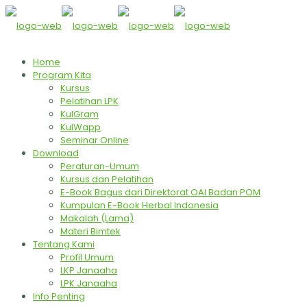
Home
Program Kita
Kursus
Pelatihan LPK
KulGram
KulWapp
Seminar Online
Download
Peraturan-Umum
Kursus dan Pelatihan
E-Book Bagus dari Direktorat OAI Badan POM
Kumpulan E-Book Herbal Indonesia
Makalah (Lama)
Materi Bimtek
Tentang Kami
Profil Umum
LKP Janaaha
LPK Janaaha
Info Penting