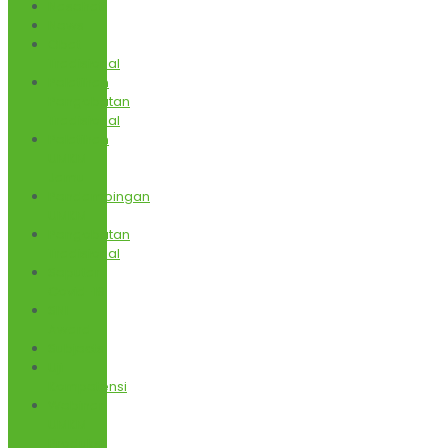
Nasehati
News
Obat
Tradisional
Pelatihan
Pengobatan
Tradisional
Pelatihan
UMKM
Jamu
Pendampingan
UMKM
Pengobatan
Tradisional
Seputar
Covid-19
SNI
Award
Subjects
Uji
Kompetensi
Webinar
UMKM
Produksi