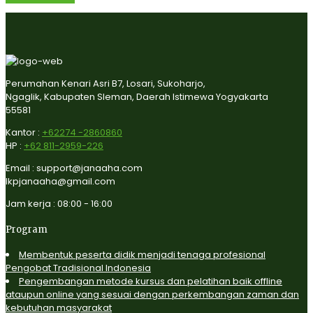
Perumahan Kenari Asri B7, Losari, Sukoharjo,
Ngaglik, Kabupaten Sleman, Daerah Istimewa Yogyakarta
55581
Kantor :
+62274 -2860860
HP :
+62 811-2959-226
Email : support@janaaha.com
lkpjanaaha@gmail.com
Jam kerja : 08:00 - 16:00
Program
Membentuk peserta didik menjadi tenaga profesional
Pengobat Tradisional Indonesia
Pengembangan metode kursus dan pelatihan baik offline
ataupun online yang sesuai dengan perkembangan zaman dan
kebutuhan masyarakat