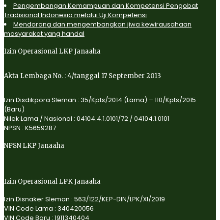
Pengembangan Kemampuan dan Kompetensi Pengobat
Tradisional Indonesia melalui Uji Kompetensi
Mendorong dan mengembangkan jiwa kewirausahaan
masyarakat yang handal
Izin Operasional LKP Janaaha
Akta Lembaga No. : 4/tanggal 17 September 2013
Izin Disdikpora Sleman : 35/Kpts/2014 (Lama) – 110/Kpts/2015
(Baru)
Nilek Lama / Nasional : 04104.4.1.0101/72 / 04104.1.0101
NPSN : K5659287
NPSN LKP Janaaha
Izin Operasional LPK Janaaha
Izin Disnaker Sleman : 563/122/KEP-DIN/LPK/XI/2019
VIN Code Lama : 340420056
VIN Code Baru : 1911340404