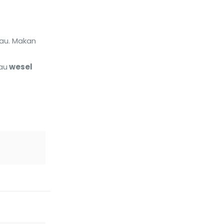
au. Makan
au
wesel