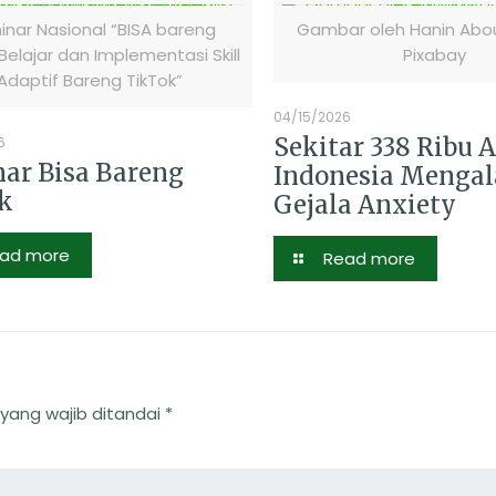
nar Nasional “BISA bareng
Gambar oleh Hanin Abou
 Belajar dan Implementasi Skill
Pixabay
Adaptif Bareng TikTok”
04/15/2026
Sekitar 338 Ribu 
6
ar Bisa Bareng
Indonesia Menga
k
Gejala Anxiety
ad more
Read more
yang wajib ditandai
*