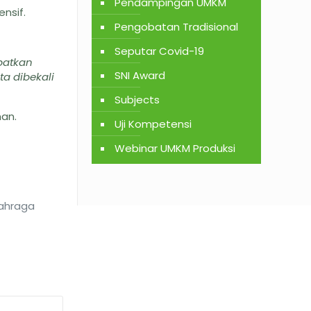
Pendampingan UMKM
nsif.
Pengobatan Tradisional
Seputar Covid-19
patkan
SNI Award
a dibekali
Subjects
an.
Uji Kompetensi
Webinar UMKM Produksi
lahraga