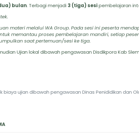
(dua) bulan
. Terbagi menjadi
3 (tiga) sesi
pembelajaran inte
tek.
duan materi melalui WA Group. Pada sesi ini peserta menda
 Untuk memantau proses pembelajaran mandiri, setiap pesert
umpulkan saat pertemuan/sesi ke tiga.
dian Ujian lokal dibawah pengawasan Disdikpora Kab Slem
suk biaya ujian dibawah pengawasan Dinas Penididikan dan O
MA