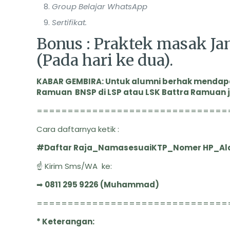
Group Belajar WhatsApp
Sertifikat.
Bonus : Praktek masak J
(Pada hari ke dua).
KABAR GEMBIRA: Untuk alumni berhak mendapa
Ramuan BNSP di LSP atau LSK Battra Ramuan 
===============================
Cara daftarnya ketik :
#Daftar Raja_NamasesuaiKTP_Nomer HP_A
☝ Kirim Sms/WA ke:
➡
0811 295 9226 (Muhammad)
===============================
* Keterangan: