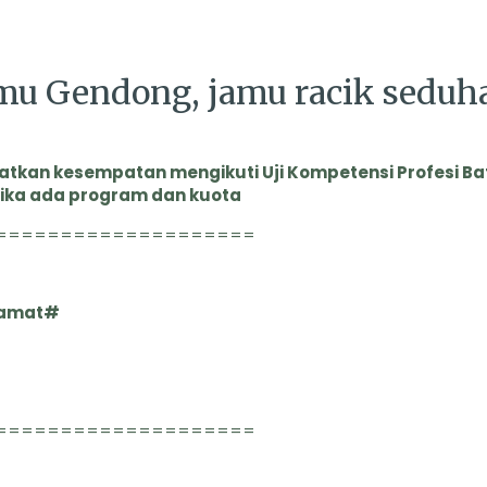
amu Gendong, jamu racik seduh
tkan kesempatan mengikuti Uji Kompetensi Profesi Ba
jika ada program dan kuota
====================
lamat#
====================