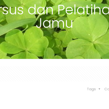
sus dan Pelatiha
Jamu
Tags
Ca