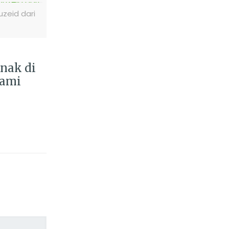
zeid dari
Anak di
lami