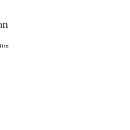
an
ttra