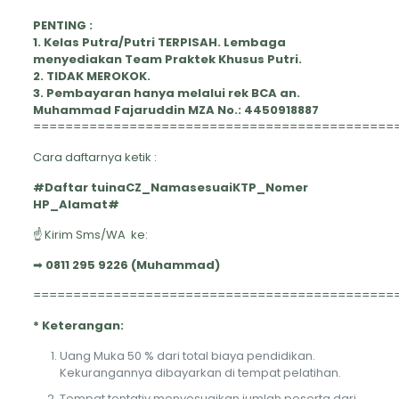
PENTING :
1. Kelas Putra/Putri TERPISAH. Lembaga
menyediakan Team Praktek Khusus Putri.
2. TIDAK MEROKOK.
3. Pembayaran hanya melalui rek BCA an.
Muhammad Fajaruddin MZA No.: 4450918887
=============================================
Cara daftarnya ketik :
#Daftar tuinaCZ_NamasesuaiKTP_Nomer
HP_Alamat#
☝ Kirim Sms/WA ke:
➡
0811 295 9226 (Muhammad)
=============================================
* Keterangan:
Uang Muka 50 % dari total biaya pendidikan.
Kekurangannya dibayarkan di tempat pelatihan.
Tempat tentativ menyesuaikan jumlah peserta dari