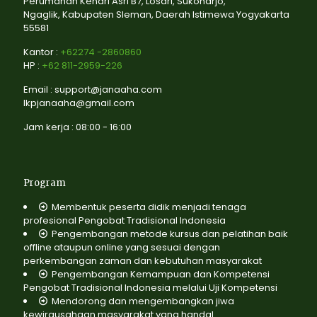
Perumahan Kenari Asri B7, Losari, Sukoharjo,
Ngaglik, Kabupaten Sleman, Daerah Istimewa Yogyakarta
55581
Kantor :
+62274 -2860860
HP :
+62 811-2959-226
Email : support@janaaha.com
lkpjanaaha@gmail.com
Jam kerja : 08:00 - 16:00
Program
Membentuk peserta didik menjadi tenaga
profesional Pengobat Tradisional Indonesia
Pengembangan metode kursus dan pelatihan baik
offline ataupun online yang sesuai dengan
perkembangan zaman dan kebutuhan masyarakat
Pengembangan Kemampuan dan Kompetensi
Pengobat Tradisional Indonesia melalui Uji Kompetensi
Mendorong dan mengembangkan jiwa
kewirausahaan masyarakat yang handal