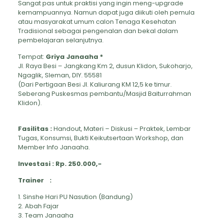
Sangat pas untuk praktisi yang ingin meng-upgrade
kemampuannya. Namun dapat juga diikuti oleh pemula
atau masyarakat umum calon Tenaga Kesehatan
Tradisional sebagai pengenalan dan bekal dalam
pembelajaran selanjutnya.
Tempat:
Griya Janaaha *
Jl. Raya Besi – Jangkang Km 2, dusun Klidon, Sukoharjo,
Ngaglik, Sleman, DIY. 55581
(Dari Pertigaan Besi Jl. Kaliurang KM 12,5 ke timur.
Seberang Puskesmas pembantu/Masjid Baiturrahman
Klidon).
Fasilitas :
Handout, Materi – Diskusi – Praktek, Lembar
Tugas, Konsumsi, Bukti Keikutsertaan Workshop, dan
Member Info Janaaha.
Investasi :
Rp. 250.000,-
Trainer :
1. Sinshe Hari PU Nasution (Bandung)
2. Abah Fajar
3. Team Janaaha