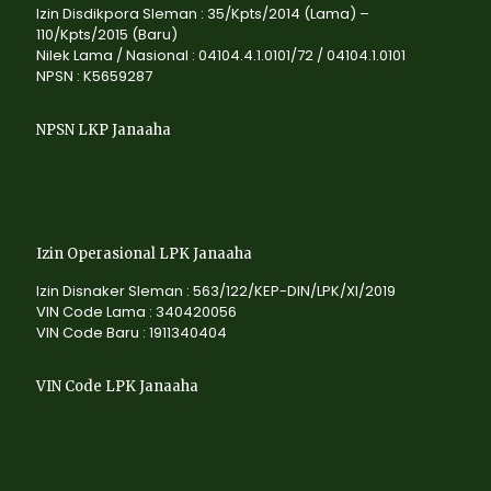
Izin Disdikpora Sleman : 35/Kpts/2014 (Lama) –
110/Kpts/2015 (Baru)
Nilek Lama / Nasional : 04104.4.1.0101/72 / 04104.1.0101
NPSN : K5659287
NPSN LKP Janaaha
Izin Operasional LPK Janaaha
Izin Disnaker Sleman : 563/122/KEP-DIN/LPK/XI/2019
VIN Code Lama : 340420056
VIN Code Baru : 1911340404
VIN Code LPK Janaaha