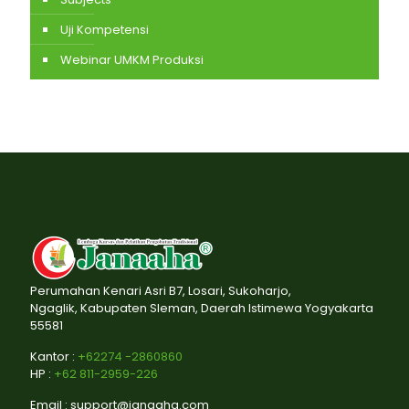
Uji Kompetensi
Webinar UMKM Produksi
Perumahan Kenari Asri B7, Losari, Sukoharjo,
Ngaglik, Kabupaten Sleman, Daerah Istimewa Yogyakarta
55581
Kantor :
+62274 -2860860
HP :
+62 811-2959-226
Email : support@janaaha.com