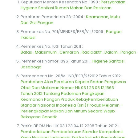
Keputusan Menteri Kesehatan No. 1098 :
Persyaratan
Hygiene Sanitasi Rumah Makan Dan Restoran
Peraturan Pemerintah 28-2004 :
Keamanan, Mutu
Dan Gizi Pangan
Permenkes No. 701/MENKES/PER/VIII/2009 :
Pangan
Iradiasi
Permenkes No. 1031 Tahun 2011 :
Batas_Maksimum_Cemaran_Radioaktif_Dalam_Pangan
Permenkes Nomor 1096 Tahun 2011 :
Higiene Sanitasi
Jasaboga
Permenperin No. 20/M-IND/PER/2/2012 Tahun 2012:
Perubahan Atas Peraturan Kepala Badan Pengawas
Obat Dan Makanan Nomor Hk.03.1.23.03.12.1563
Tahun 2012 Tentang Pedoman Pengkajian
Keamanan Pangan Produk RekayPemberlakuan
Standar Nasional Indonesia (sni) Produk Melamin –
Perlengkapan Makan Dan Minum Secara Wajib
Rekayasa Genetik
PerKa.BPOM No. HK.03.1.23.04.12.2208 Tahun 2012 :
Pemberlakuan Pemberlakuan Standar Kompetensi
Kerja Nasional Indonesia Sektor Industri Pengolahan