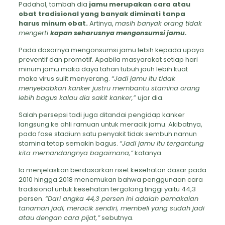
Padahal, tambah dia
jamu merupakan cara atau
obat tradisional yang banyak diminati tanpa
harus minum obat.
Artinya,
masih banyak orang tidak
mengerti
kapan seharusnya mengonsumsi jamu.
Pada dasarnya mengonsumsi jamu lebih kepada upaya
preventif dan promotif. Apabila masyarakat setiap hari
minum jamu maka daya tahan tubuh jauh lebih kuat
maka virus sulit menyerang.
“Jadi jamu itu tidak
menyebabkan kanker justru membantu stamina orang
lebih bagus kalau dia sakit kanker,”
ujar dia.
Salah persepsi tadi juga ditandai pengidap kanker
langsung ke ahli ramuan untuk meracik jamu. Akibatnya,
pada fase stadium satu penyakit tidak sembuh namun
stamina tetap semakin bagus.
“Jadi jamu itu tergantung
kita memandangnya bagaimana,”
katanya.
Ia menjelaskan berdasarkan riset kesehatan dasar pada
2010 hingga 2018 menemukan bahwa penggunaan cara
tradisional untuk kesehatan tergolong tinggi yaitu 44,3
persen.
“Dari angka 44,3 persen ini adalah pemakaian
tanaman jadi, meracik sendiri, membeli yang sudah jadi
atau dengan cara pijat,”
sebutnya.