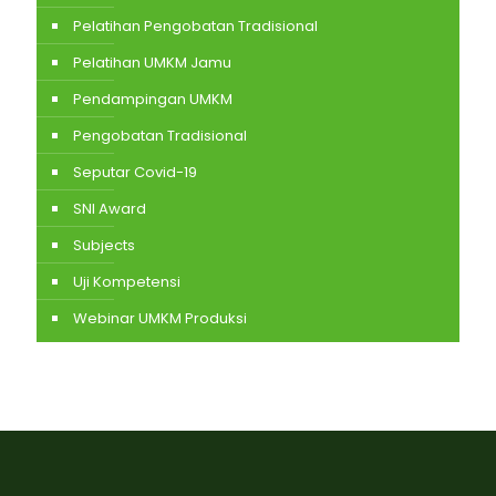
Pelatihan Pengobatan Tradisional
Pelatihan UMKM Jamu
Pendampingan UMKM
Pengobatan Tradisional
Seputar Covid-19
SNI Award
Subjects
Uji Kompetensi
Webinar UMKM Produksi