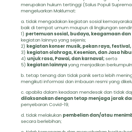
merupakan hukum tertinggi (Salus Populi Suprema L
mengeluarkan Maklumat:
a. tidak mengadakan kegiatan sosial kemasyara
baik di tempat umum maupun di lingkungan sendiri,
1)
pertemuan sosial, budaya, keagamaan dan 
kegiatan lainnya yang sejenis;
2)
kegiatan konser musik, pekan raya, festiva
3)
kegiatan olahraga, Kesenian, dan Jasa hibu
4)
unjuk rasa, Pawai, dan karnaval;
serta
5)
kegiatan lainnya
yang menjadikan berkumpul
b. tetap tenang dan tidak panik serta lebih men
mengikuti informasi dan imbauan resmi yang dikel
c. apabila dalam keadaan mendesak dan tidak dap
dilaksanakan dengan tetap menjaga jarak da
penyebaran Covid-19;
d. tidak melakukan
pembelian dan/atau menim
secara berlebihan;
e. tidak terpengaruh dan menyebarkan berita-ber