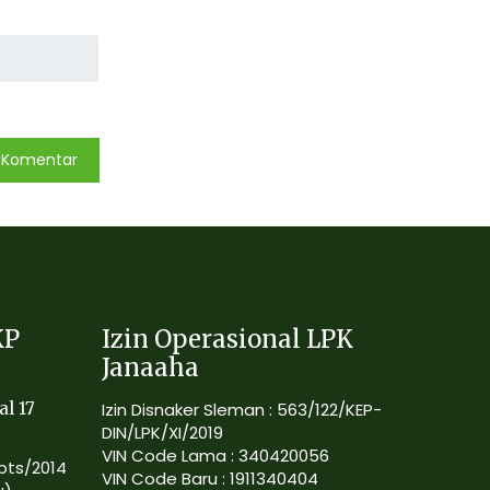
KP
Izin Operasional LPK
Janaaha
al 17
Izin Disnaker Sleman : 563/122/KEP-
DIN/LPK/XI/2019
VIN Code Lama : 340420056
Kpts/2014
VIN Code Baru : 1911340404