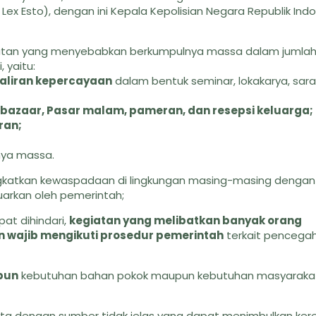
ex Esto), dengan ini Kepala Kepolisian Negara Republik Ind
katan yang menyebabkan berkumpulnya massa dalam jumlah
 yaitu:
aliran kepercayaan
dalam bentuk seminar, lokakarya, sar
l, bazaar, Pasar malam, pameran, dan resepsi keluarga;
ran;
nya massa.
ingkatkan kewaspadaan di lingkungan masing-masing dengan 
uarkan oleh pemerintah;
at dihindari,
kegiatan yang melibatkan banyak orang
n wajib mengikuti prosedur pemerintah
terkait pencega
bun
kebutuhan bahan pokok maupun kebutuhan masyarakat
ita dengan sumber tidak jelas yang dapat menimbulkan ker