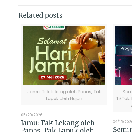
Related posts
Jamu: Tak Lekang oleh Panas, Tak
Semi
Lapuk oleh Hujan
TikTok:
05/29/2026
Jamu: Tak Lekang oleh
04/15/202
Semin
Panas, Tak Lapuk oleh