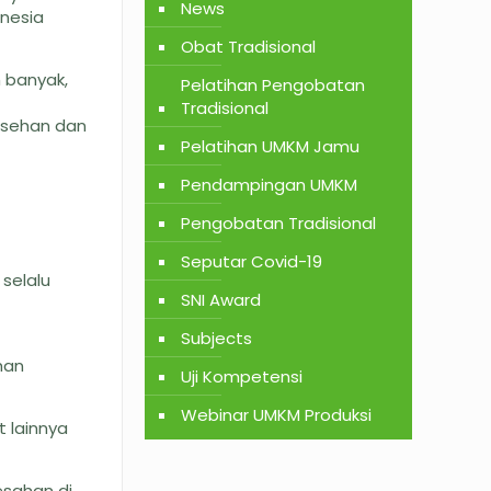
News
onesia
Obat Tradisional
 banyak,
Pelatihan Pengobatan
Tradisional
asehan dan
Pelatihan UMKM Jamu
Pendampingan UMKM
Pengobatan Tradisional
Seputar Covid-19
selalu
SNI Award
Subjects
han
Uji Kompetensi
Webinar UMKM Produksi
 lainnya
esahan di