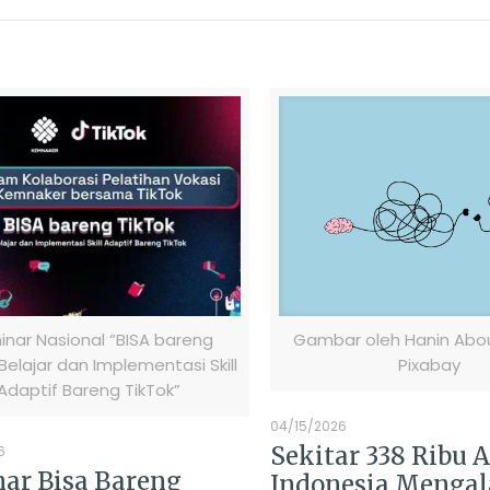
nar Nasional “BISA bareng
Gambar oleh Hanin Abou
 Belajar dan Implementasi Skill
Pixabay
Adaptif Bareng TikTok”
04/15/2026
Sekitar 338 Ribu 
6
ar Bisa Bareng
Indonesia Menga