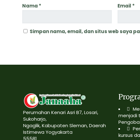
Nama
*
Email
*
Simpan nama, email, dan situs web saya p
Progr
Me
Perumahan Kenari Asri B7, Losari,
menjadi 
Sukoharjo,
Pengobat
Ngaglik, Kabupaten Sleman, Daerah
Pe
Istimewa Yogyakarta
kursus da
55581