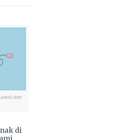
zeid dari
Anak di
lami