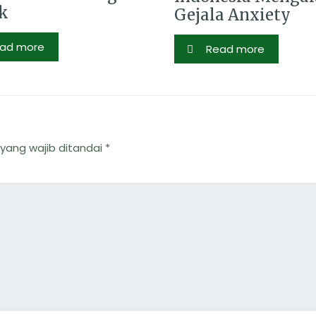
k
Gejala Anxiety
ad more
Read more
yang wajib ditandai
*