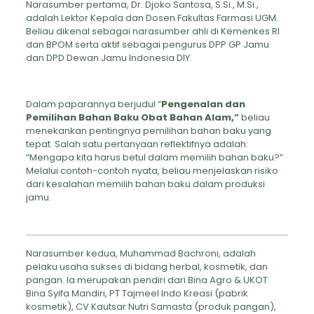
Narasumber pertama, Dr. Djoko Santosa, S.Si., M.Si.,
adalah Lektor Kepala dan Dosen Fakultas Farmasi UGM.
Beliau dikenal sebagai narasumber ahli di Kemenkes RI
dan BPOM serta aktif sebagai pengurus DPP GP Jamu
dan DPD Dewan Jamu Indonesia DIY.
Dalam paparannya berjudul “
Pengenalan dan
Pemilihan Bahan Baku Obat Bahan Alam,”
beliau
menekankan pentingnya pemilihan bahan baku yang
tepat. Salah satu pertanyaan reflektifnya adalah:
“Mengapa kita harus betul dalam memilih bahan baku?”
Melalui contoh-contoh nyata, beliau menjelaskan risiko
dari kesalahan memilih bahan baku dalam produksi
jamu.
Narasumber kedua, Muhammad Bachroni, adalah
pelaku usaha sukses di bidang herbal, kosmetik, dan
pangan. Ia merupakan pendiri dari Bina Agro & UKOT
Bina Syifa Mandiri, PT Tajmeel Indo Kreasi (pabrik
kosmetik), CV Kautsar Nutri Samasta (produk pangan),