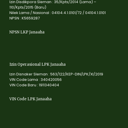
Izin Disdikpora Sleman : 35/Kpts/2014 (Lama) –
110/Kpts/2015 (Baru)
Nilek Lama / Nasional : 04104.4.1.0101/72 / 04104.1.0101
NPSN : K5659287
NPSN LKP Janaaha
Izin Operasional LPK Janaaha
Izin Disnaker Sleman : 563/122/KEP-DIN/LPK/XI/2019
VIN Code Lama : 340420056
VIN Code Baru : 1911340404
VIN Code LPK Janaaha