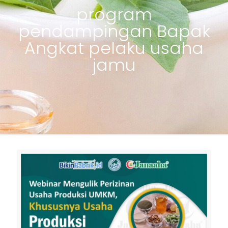
program
pendampingan Bapak
Angkat pelaku usaha
jamu