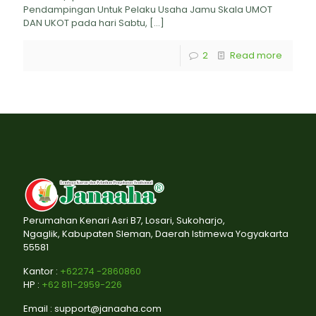
Pendampingan Untuk Pelaku Usaha Jamu Skala UMOT
DAN UKOT pada hari Sabtu,
[…]
2
Read more
Perumahan Kenari Asri B7, Losari, Sukoharjo,
Ngaglik, Kabupaten Sleman, Daerah Istimewa Yogyakarta
55581
Kantor :
+62274 -2860860
HP :
+62 811-2959-226
Email : support@janaaha.com