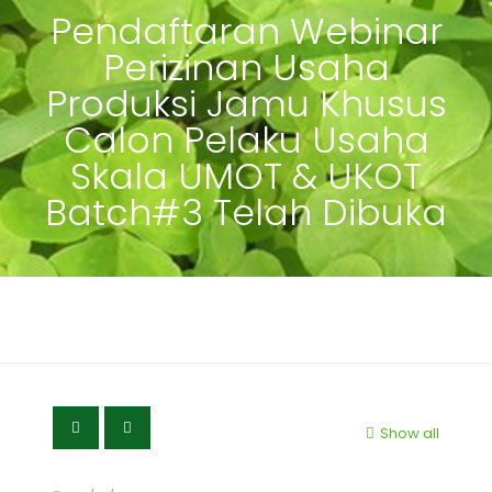
Pendaftaran Webinar
Perizinan Usaha
Produksi Jamu Khusus
Calon Pelaku Usaha
Skala UMOT & UKOT
Batch#3 Telah Dibuka
Show all