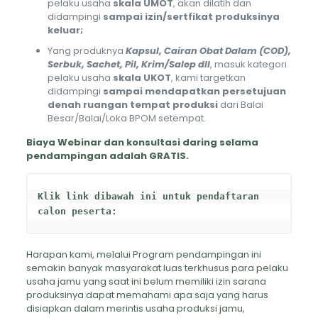
pelaku usaha
skala UMOT
, akan dilatih dan
didampingi
sampai izin/sertfikat produksinya
keluar;
Yang produknya
Kapsul, Cairan Obat Dalam (COD),
Serbuk, Sachet, Pil, Krim/Salep dll
, masuk kategori
pelaku usaha
skala UKOT
, kami targetkan
didampingi
sampai mendapatkan persetujuan
denah ruangan tempat produksi
dari Balai
Besar/Balai/Loka BPOM setempat.
Biaya Webinar dan konsultasi daring selama
pendampingan adalah GRATIS.
Klik link dibawah ini untuk pendaftaran 
calon peserta: 
Harapan kami, melalui Program pendampingan ini
semakin banyak masyarakat luas terkhusus para pelaku
usaha jamu yang saat ini belum memiliki izin sarana
produksinya dapat memahami apa saja yang harus
disiapkan dalam merintis usaha produksi jamu,