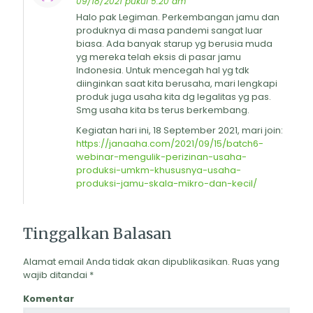
09/18/2021 pukul 5:20 am
Halo pak Legiman. Perkembangan jamu dan
produknya di masa pandemi sangat luar
biasa. Ada banyak starup yg berusia muda
yg mereka telah eksis di pasar jamu
Indonesia. Untuk mencegah hal yg tdk
diinginkan saat kita berusaha, mari lengkapi
produk juga usaha kita dg legalitas yg pas.
Smg usaha kita bs terus berkembang.
Kegiatan hari ini, 18 September 2021, mari join:
https://janaaha.com/2021/09/15/batch6-
webinar-mengulik-perizinan-usaha-
produksi-umkm-khususnya-usaha-
produksi-jamu-skala-mikro-dan-kecil/
Tinggalkan Balasan
Alamat email Anda tidak akan dipublikasikan.
Ruas yang
wajib ditandai
*
Komentar