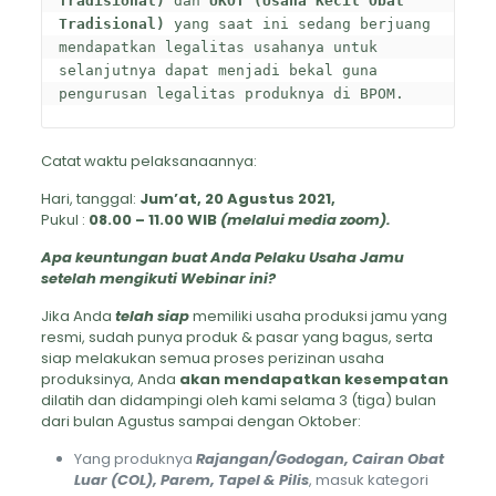
Tradisional)
 dan
 UKOT (Usaha Kecil Obat 
Tradisional) 
yang saat ini sedang berjuang 
mendapatkan legalitas usahanya untuk 
selanjutnya dapat menjadi bekal guna 
pengurusan legalitas produknya di BPOM.
Catat waktu pelaksanaannya:
Hari, tanggal:
Jum’at, 20 Agustus 2021,
Pukul :
08.00 – 11.00 WIB
(melalui media zoom).
Apa keuntungan buat Anda Pelaku Usaha Jamu
setelah mengikuti Webinar ini?
Jika Anda
telah siap
memiliki usaha produksi jamu yang
resmi, sudah punya produk & pasar yang bagus, serta
siap melakukan semua proses perizinan usaha
produksinya, Anda
akan mendapatkan kesempatan
dilatih dan didampingi oleh kami selama 3 (tiga) bulan
dari bulan Agustus sampai dengan Oktober:
Yang produknya
Rajangan/Godogan, Cairan Obat
Luar (COL), Parem, Tapel & Pilis
, masuk kategori