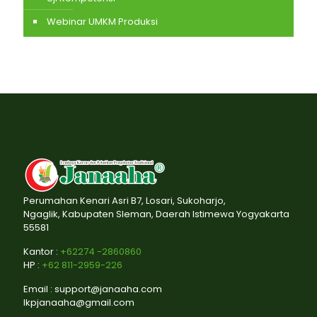
Webinar UMKM Produksi
Perumahan Kenari Asri B7, Losari, Sukoharjo,
Ngaglik, Kabupaten Sleman, Daerah Istimewa Yogyakarta
55581
Kantor :
+62274 -2860860
HP :
+62 811-2959-226
Email : support@janaaha.com
lkpjanaaha@gmail.com