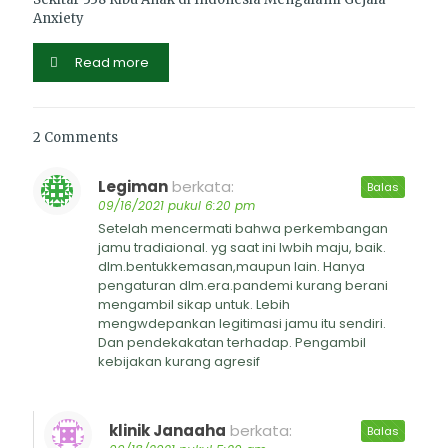
Anxiety
Read more
2 Comments
Legiman
berkata:
Balas
09/16/2021 pukul 6:20 pm
Setelah mencermati bahwa perkembangan
jamu tradiaional. yg saat ini lwbih maju, baik.
dlm.bentukkemasan,maupun lain. Hanya
pengaturan dlm.era.pandemi kurang berani
mengambil sikap untuk. Lebih
mengwdepankan legitimasi jamu itu sendiri.
Dan pendekakatan terhadap. Pengambil
kebijakan kurang agresif
klinik Janaaha
berkata:
Balas