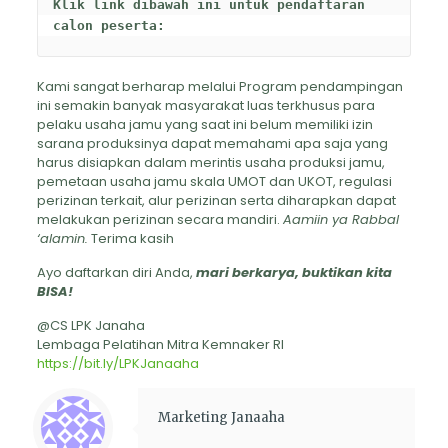
Klik link dibawah ini untuk pendaftaran 
calon peserta: 
Kami sangat berharap melalui Program pendampingan
ini semakin banyak masyarakat luas terkhusus para
pelaku usaha jamu yang saat ini belum memiliki izin
sarana produksinya dapat memahami apa saja yang
harus disiapkan dalam merintis usaha produksi jamu,
pemetaan usaha jamu skala UMOT dan UKOT, regulasi
perizinan terkait, alur perizinan serta diharapkan dapat
melakukan perizinan secara mandiri.
Aamiin ya Rabbal
‘alamin.
Terima kasih
Ayo daftarkan diri Anda,
mari berkarya, buktikan kita
BISA!
@CS LPK Janaha
Lembaga Pelatihan Mitra Kemnaker RI
https://bit.ly/LPKJanaaha
Marketing Janaaha