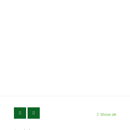
Batch#6: Webinar
Mengulik Perizinan
Usaha Produksi UMKM,
Khususnya Usaha
Produksi Jamu Skala
Mikro dan Kecil
Show all