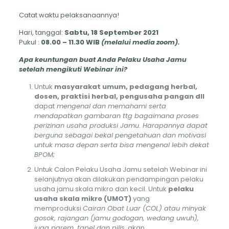
Catat waktu pelaksanaannya!
Hari, tanggal:
Sabtu, 18 September 2021
Pukul :
08.00 – 11.30 WIB
(melalui media zoom).
Apa keuntungan buat Anda Pelaku Usaha Jamu
setelah mengikuti Webinar ini?
Untuk
masyarakat umum, pedagang herbal,
dosen, praktisi herbal, pengusaha pangan dll
dapat
mengenal dan memahami serta
mendapatkan gambaran ttg bagaimana proses
perizinan usaha produksi Jamu. Harapannya dapat
berguna sebagai bekal pengetahuan dan motivasi
untuk masa depan serta bisa mengenal lebih dekat
BPOM;
Untuk Calon Pelaku Usaha Jamu setelah Webinar ini
selanjutnya akan dilakukan pendampingan pelaku
usaha jamu skala mikro dan kecil. Untuk
pelaku
usaha skala mikro (UMOT)
yang
memproduksi
Cairan Obat Luar (COL) atau minyak
gosok, rajangan (jamu godogan, wedang uwuh),
juga parem, tapel dan pilis,
akan