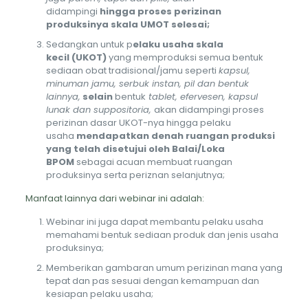
didampingi
hingga proses perizinan
produksinya skala UMOT selesai;
Sedangkan untuk p
elaku usaha skala
kecil
(UKOT)
yang memproduksi semua bentuk
sediaan obat tradisional/jamu seperti
kapsul,
minuman jamu, serbuk instan, pil dan bentuk
lainnya,
selain
bentuk
tablet, efervesen, kapsul
lunak dan suppositoria,
akan didampingi proses
perizinan dasar UKOT-nya hingga pelaku
usaha
mendapatkan denah ruangan produksi
yang telah disetujui oleh Balai/Loka
BPOM
sebagai acuan membuat ruangan
produksinya serta periznan selanjutnya;
Manfaat lainnya dari webinar ini adalah:
Webinar ini juga dapat membantu pelaku usaha
memahami bentuk sediaan produk dan jenis usaha
produksinya;
Memberikan gambaran umum perizinan mana yang
tepat dan pas sesuai dengan kemampuan dan
kesiapan pelaku usaha;