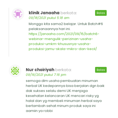
klinik Janaaha
berkata:
Balas
09/18/2021 pukul 5:18 am
Monggo kita sama2 belajar. Untuk Batch#6
pelaksanaannya hari ini.
https://janaaha.com/2021/09/15/batch6-
webinar-mengulik-perizinan-usaha-
produksi-umkm-khususnya-usaha-
produksi-jamu-skala-mikro-dan-kecil/
Nur choiriyah
berkata:
Balas
09/16/2021 pukul 7:16 pm
semoga dlm usaha pembuatan minuman
herbal UK kedepannya bisa berjalan dgn baik
dak sukses selalu demi UK menjaga
kesehatan kelancaran UK mencari risky yg
halal dan yg membeli minuman herbal saya
bertambah sehat minum produk saya ini
aamiin ya robbi