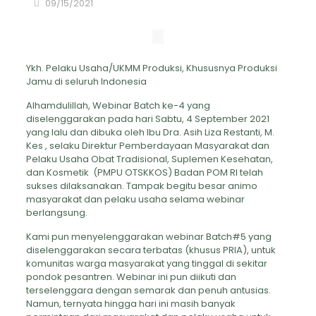
09/15/2021
Ykh. Pelaku Usaha/UKMM Produksi, Khususnya Produksi
Jamu di seluruh Indonesia
Alhamdulillah, Webinar Batch ke-4 yang
diselenggarakan pada hari Sabtu, 4 September 2021
yang lalu dan dibuka oleh Ibu Dra. Asih Liza Restanti, M.
Kes , selaku Direktur Pemberdayaan Masyarakat dan
Pelaku Usaha Obat Tradisional, Suplemen Kesehatan,
dan Kosmetik (PMPU OTSKKOS) Badan POM RI telah
sukses dilaksanakan. Tampak begitu besar animo
masyarakat dan pelaku usaha selama webinar
berlangsung.
Kami pun menyelenggarakan webinar Batch#5 yang
diselenggarakan secara terbatas (khusus PRIA), untuk
komunitas warga masyarakat yang tinggal di sekitar
pondok pesantren. Webinar ini pun diikuti dan
terselenggara dengan semarak dan penuh antusias.
Namun, ternyata hingga hari ini masih banyak