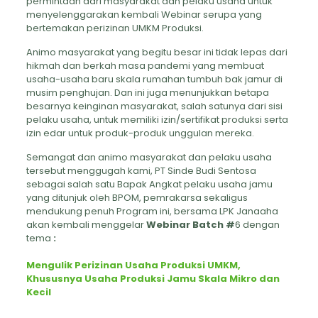
permintaan dari masyarakat dan pelaku usaha untuk
menyelenggarakan kembali Webinar serupa yang
bertemakan perizinan UMKM Produksi.
Animo masyarakat yang begitu besar ini tidak lepas dari
hikmah dan berkah masa pandemi yang membuat
usaha-usaha baru skala rumahan tumbuh bak jamur di
musim penghujan. Dan ini juga menunjukkan betapa
besarnya keinginan masyarakat, salah satunya dari sisi
pelaku usaha, untuk memiliki izin/sertifikat produksi serta
izin edar untuk produk-produk unggulan mereka.
Semangat dan animo masyarakat dan pelaku usaha
tersebut menggugah kami, PT Sinde Budi Sentosa
sebagai salah satu Bapak Angkat pelaku usaha jamu
yang ditunjuk oleh BPOM, pemrakarsa sekaligus
mendukung penuh Program ini, bersama LPK Janaaha
akan kembali menggelar
Webinar Batch #
6 dengan
tema
:
Mengulik Perizinan Usaha Produksi UMKM,
Khususnya Usaha Produksi Jamu Skala Mikro dan
Kecil