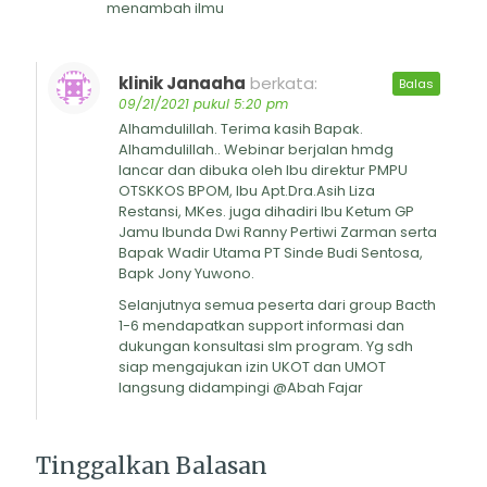
menambah ilmu
klinik Janaaha
berkata:
Balas
09/21/2021 pukul 5:20 pm
Alhamdulillah. Terima kasih Bapak.
Alhamdulillah.. Webinar berjalan hmdg
lancar dan dibuka oleh Ibu direktur PMPU
OTSKKOS BPOM, Ibu Apt.Dra.Asih Liza
Restansi, MKes. juga dihadiri Ibu Ketum GP
Jamu Ibunda Dwi Ranny Pertiwi Zarman serta
Bapak Wadir Utama PT Sinde Budi Sentosa,
Bapk Jony Yuwono.
Selanjutnya semua peserta dari group Bacth
1-6 mendapatkan support informasi dan
dukungan konsultasi slm program. Yg sdh
siap mengajukan izin UKOT dan UMOT
langsung didampingi @Abah Fajar
Tinggalkan Balasan