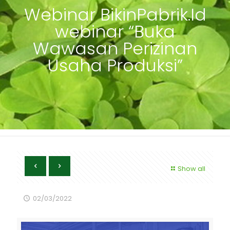
Webinar BikinPabrik.Id
webinar “Buka
Wawasan Perizinan
Usaha Produksi”
Show all
02/03/2022