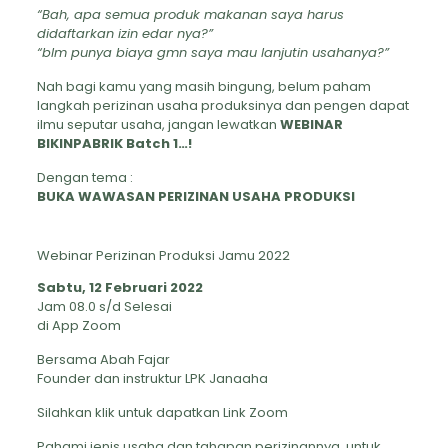
“Bah, apa semua produk makanan saya harus
didaftarkan izin edar nya?”
“blm punya biaya gmn saya mau lanjutin usahanya?”
Nah bagi kamu yang masih bingung, belum paham
langkah perizinan usaha produksinya dan pengen dapat
ilmu seputar usaha, jangan lewatkan
WEBINAR
BIKINPABRIK Batch 1…!
Dengan tema :
BUKA WAWASAN PERIZINAN USAHA PRODUKSI
Webinar Perizinan Produksi Jamu 2022
Sabtu, 12 Februari 2022
Jam 08.0 s/d Selesai
di App Zoom
Bersama Abah Fajar
Founder dan instruktur LPK Janaaha
Silahkan klik untuk dapatkan Link Zoom
Pahami jenis usaha dan tahapan perizinannya, untuk