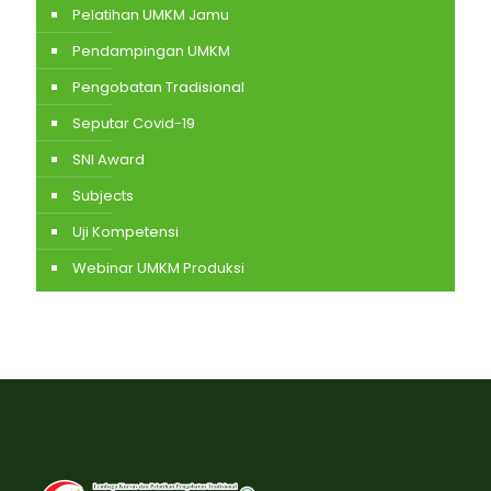
Pelatihan UMKM Jamu
Pendampingan UMKM
Pengobatan Tradisional
Seputar Covid-19
SNI Award
Subjects
Uji Kompetensi
Webinar UMKM Produksi