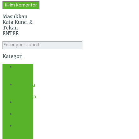
Masukkan
Kata Kunci &
Tekan
ENTER
Kategori
Anti
Jamu
BKO
Indonesia
Food
Innovation
Info
BPOM
Info
Janaaha
Info
Kursus
Janaaha