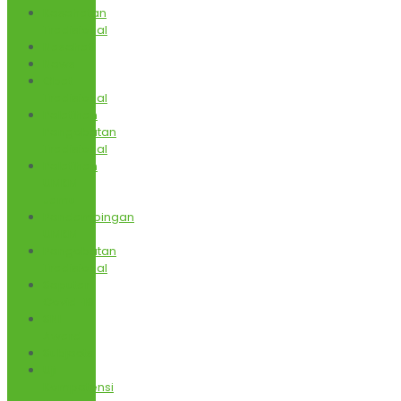
Kesehatan
Tradisional
Nasehati
News
Obat
Tradisional
Pelatihan
Pengobatan
Tradisional
Pelatihan
UMKM
Jamu
Pendampingan
UMKM
Pengobatan
Tradisional
Seputar
Covid-19
SNI
Award
Subjects
Uji
Kompetensi