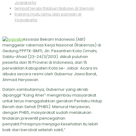
Jogjakarta
tempat terapi thibbun Nabawi di Sleman
training mutu jamu dan pangan di
Yogyakarta
Asosiasi Bekam Indonesia (ABI)
menggelar rakernas Kerja Nasional (Rakernas) di
Gedung PPPTK-BMTI, Jln. Pesantren Kota Cimahi,
Sabtu-Ahad (23-24/3/2013). diikuti puluhan
peserta dari 16 Provinsi di Indonesia, dan 15
perwakilan Kabupaten Kota se- Jabar. Acara ini
dibuka secara resmi oleh Gubernur Jawa Barat,
Ahmad Heryawan.
Dalam sambutannya, Gubernur yang akrab
dipanggil “Kang Aher” mengimbau masyarakat
untuk terus menggalakkan gerakan Perilaku Hidup
Bersih dan Sehat (PHBS). Menurut Heryawan,
dengan PHBS, masyarakat sudah melakukan
tindakan preventif pencegahan
penyakit.Prinsipnya menjaga kesehatan itu lebih
baik dari berobat setelah sakit,”