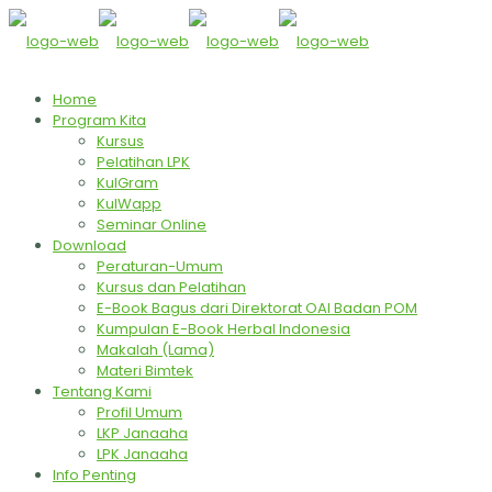
Home
Program Kita
Kursus
Pelatihan LPK
KulGram
KulWapp
Seminar Online
Download
Peraturan-Umum
Kursus dan Pelatihan
E-Book Bagus dari Direktorat OAI Badan POM
Kumpulan E-Book Herbal Indonesia
Makalah (Lama)
Materi Bimtek
Tentang Kami
Profil Umum
LKP Janaaha
LPK Janaaha
Info Penting