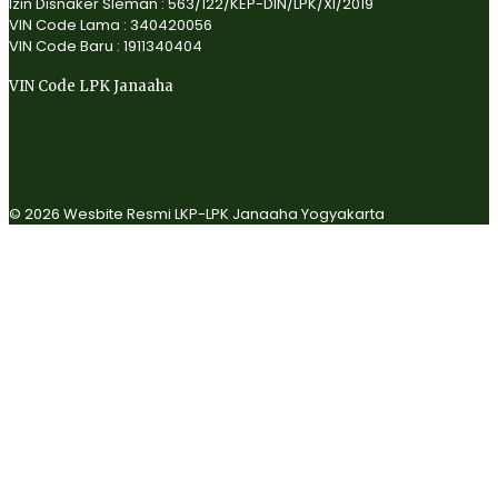
Izin Disnaker Sleman : 563/122/KEP-DIN/LPK/XI/2019
VIN Code Lama : 340420056
VIN Code Baru : 1911340404
VIN Code LPK Janaaha
© 2026 Wesbite Resmi LKP-LPK Janaaha Yogyakarta