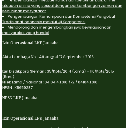
Pengembangan metode kursus dan pelatihan baik offline
ataupun online yang sesuai dengan perkembangan zaman dan
kebutuhan masyarakat
Pengembangan Kemampuan dan Kompetensi Pengobat
Tradisional Indonesia melalui Uji Kompetensi
Mendorong dan mengembangkan jiwa kewirausahaan
masyarakat yang handal
Izin Operasional LKP Janaaha
Akta Lembaga No. : 4/tanggal 17 September 2013
Izin Disdikpora Sleman : 35/Kpts/2014 (Lama) – 110/Kpts/2015
(Baru)
Nilek Lama / Nasional : 04104.4.1.0101/72 / 04104.1.0101
NPSN : K5659287
NPSN LKP Janaaha
Izin Operasional LPK Janaaha