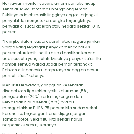
Heryawan menilai, secara umum perilaku hidup
sehat di Jawa Barat masih tergolong lemah.
Buktinya adalah masih tingginya angka terjangkit
penyakit. Ia mengatakan, angka terjangkitnya
penyakit di suatu daerah atau negara sekitar 10-15
persen.
“Tapi jika dalam suatu daerah atau negara jumlah
warga yang terjangkit penyakit mencapai 40
persen atau lebih, hal itu bisa dipastikan karena
ada sesuatu yang salah. Misalnya penyakit tifus. Itu
hampir semua warga Jabar pernah terjangkiti.
Bahkan di Indonesia, tampaknya sebagian besar
pernah tifus,” katanya.
Menurut Heryawan, gangguan kesehatan
disebabkan tiga faktor, yaitu keturunan (5%),
pengobatan (20%) serta lingkungan dan
kebiasaan hidup sehat (75%). “Kalau
menggalakkan PHBS, 75 persen kita sudah sehat.
Karena itu, lingkungan harus dijaga, jangan
sampai kotor. Selain itu, kita sendiri harus
berperilaku sehat,” katanya.