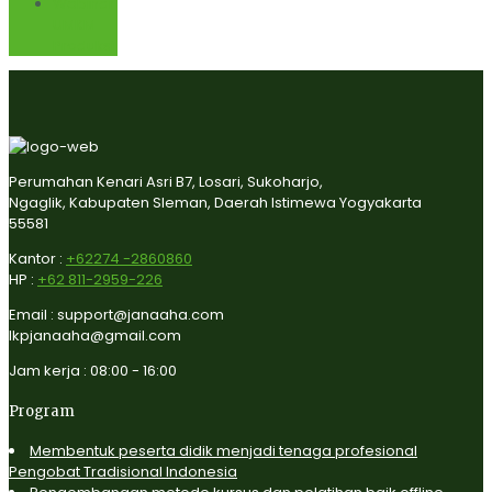
Webinar
UMKM
Produksi
Perumahan Kenari Asri B7, Losari, Sukoharjo,
Ngaglik, Kabupaten Sleman, Daerah Istimewa Yogyakarta
55581
Kantor :
+62274 -2860860
HP :
+62 811-2959-226
Email : support@janaaha.com
lkpjanaaha@gmail.com
Jam kerja : 08:00 - 16:00
Program
Membentuk peserta didik menjadi tenaga profesional
Pengobat Tradisional Indonesia