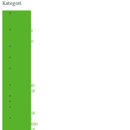
Kategori
Anti
Jamu
BKO
Indonesia
Food
Innovation
Info
BPOM
Info
Janaaha
Info
Kursus
Janaaha
Kesehatan
Tradisional
Nasehati
News
Obat
Tradisional
Pelatihan
Pengobatan
Tradisional