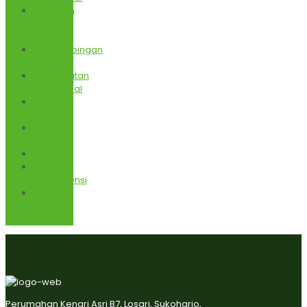
Pelatihan
UMKM
Jamu
Pendampingan
UMKM
Pengobatan
Tradisional
Seputar
Covid-19
SNI
Award
Subjects
Uji
Kompetensi
Webinar
UMKM
Produksi
Perumahan Kenari Asri B7, Losari, Sukoharjo,