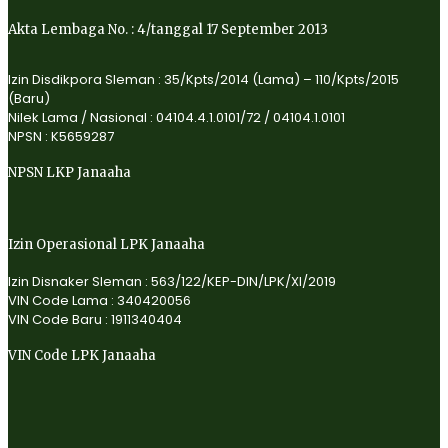
Akta Lembaga No. : 4/tanggal 17 September 2013
Izin Disdikpora Sleman : 35/Kpts/2014 (Lama) – 110/Kpts/2015
(Baru)
Nilek Lama / Nasional : 04104.4.1.0101/72 / 04104.1.0101
NPSN : K5659287
NPSN LKP Janaaha
Izin Operasional LPK Janaaha
Izin Disnaker Sleman : 563/122/KEP-DIN/LPK/XI/2019
VIN Code Lama : 340420056
VIN Code Baru : 1911340404
VIN Code LPK Janaaha