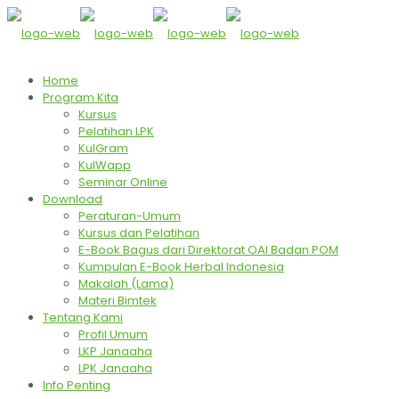
Home
Program Kita
Kursus
Pelatihan LPK
KulGram
KulWapp
Seminar Online
Download
Peraturan-Umum
Kursus dan Pelatihan
E-Book Bagus dari Direktorat OAI Badan POM
Kumpulan E-Book Herbal Indonesia
Makalah (Lama)
Materi Bimtek
Tentang Kami
Profil Umum
LKP Janaaha
LPK Janaaha
Info Penting