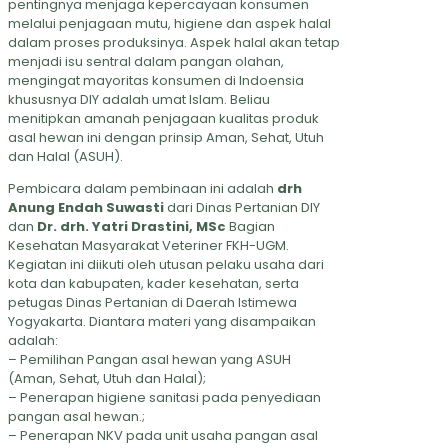
pentingnya menjaga kepercayaan konsumen
melalui penjagaan mutu, higiene dan aspek halal
dalam proses produksinya. Aspek halal akan tetap
menjadi isu sentral dalam pangan olahan,
mengingat mayoritas konsumen di Indoensia
khususnya DIY adalah umat Islam. Beliau
menitipkan amanah penjagaan kualitas produk
asal hewan ini dengan prinsip Aman, Sehat, Utuh
dan Halal (ASUH).
Pembicara dalam pembinaan ini adalah
drh
Anung Endah Suwasti
dari Dinas Pertanian DIY
dan
Dr. drh. Yatri Drastini, MSc
Bagian
Kesehatan Masyarakat Veteriner FKH-UGM.
Kegiatan ini diikuti oleh utusan pelaku usaha dari
kota dan kabupaten, kader kesehatan, serta
petugas Dinas Pertanian di Daerah Istimewa
Yogyakarta. Diantara materi yang disampaikan
adalah:
– Pemilihan Pangan asal hewan yang ASUH
(Aman, Sehat, Utuh dan Halal);
– Penerapan higiene sanitasi pada penyediaan
pangan asal hewan.;
– Penerapan NKV pada unit usaha pangan asal