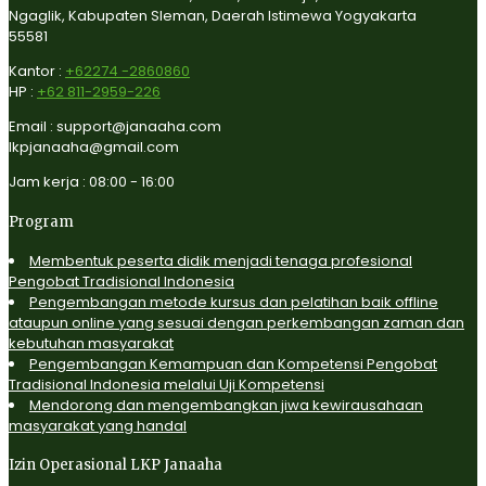
Ngaglik, Kabupaten Sleman, Daerah Istimewa Yogyakarta
55581
Kantor :
+62274 -2860860
HP :
+62 811-2959-226
Email : support@janaaha.com
lkpjanaaha@gmail.com
Jam kerja : 08:00 - 16:00
Program
Membentuk peserta didik menjadi tenaga profesional
Pengobat Tradisional Indonesia
Pengembangan metode kursus dan pelatihan baik offline
ataupun online yang sesuai dengan perkembangan zaman dan
kebutuhan masyarakat
Pengembangan Kemampuan dan Kompetensi Pengobat
Tradisional Indonesia melalui Uji Kompetensi
Mendorong dan mengembangkan jiwa kewirausahaan
masyarakat yang handal
Izin Operasional LKP Janaaha