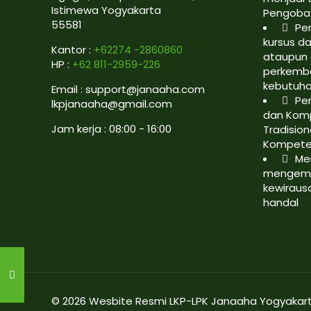
Istimewa Yogyakarta
Pengobat
55581
Pe
kursus da
Kantor :
+62274 -2860860
ataupun 
HP :
+62 811-2959-226
perkemb
kebutuh
Email : support@janaaha.com
Pe
lkpjanaaha@gmail.com
dan Kom
Jam kerja : 08:00 - 16:00
Tradision
Kompete
Me
mengemb
kewiraus
handal
© 2026 Wesbite Resmi LKP-LPK Janaaha Yogyakar