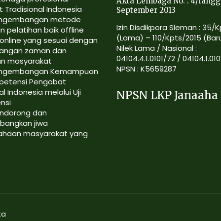
Akta Lembaga No. : 4/tangg
 Tradisional Indonesia
September 2013
ngembangan metode
Izin Disdikpora Sleman : 35/
n pelatihan baik offline
(Lama) – 110/Kpts/2015 (Bar
online yang sesuai dengan
Nilek Lama / Nasional :
angan zaman dan
04104.4.1.0101/72 / 04104.1.010
an masyarakat
NPSN : K5659287
ngembangan Kemampuan
petensi Pengobat
al Indonesia melalui Uji
NPSN LKP Janaaha
nsi
ndorong dan
angkan jiwa
ahaan masyarakat yang
ta