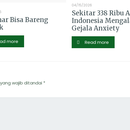
04/15/2026
Sekitar 338 Ribu 
6
ar Bisa Bareng
Indonesia Menga
k
Gejala Anxiety
ad more
Read more
yang wajib ditandai
*