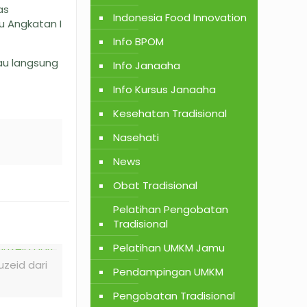
as
Indonesia Food Innovation
u Angkatan I
Info BPOM
tau langsung
Info Janaaha
Info Kursus Janaaha
Kesehatan Tradisional
Nasehati
News
Obat Tradisional
Pelatihan Pengobatan
Tradisional
Pelatihan UMKM Jamu
zeid dari
Pendampingan UMKM
Pengobatan Tradisional