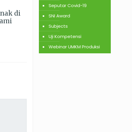
Seputar Covid-19
Anak di
SNI Award
lami
Subjects
Uji Kompetensi
Webinar UMKM Produksi