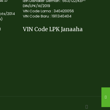
al 17
Izin Disnaker Sleman : 563/122/KEP-
DIN/LPK/XI/2019
VIN Code Lama : 340420056
Kpts/2014
VIN Code Baru : 1911340404
u)
VIN Code LPK Janaaha
1