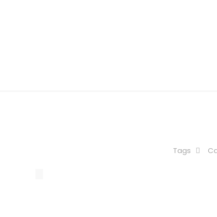
eknis Racik Jam
Tags
Ca