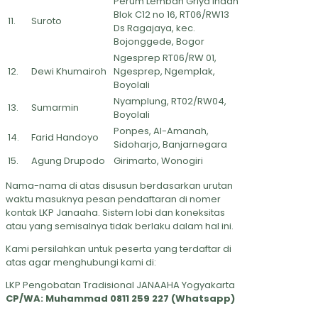
Perum Lembah Griya Indah
Blok C12 no 16, RT06/RW13
11.
Suroto
Ds Ragajaya, kec.
Bojonggede, Bogor
Ngesprep RT06/RW 01,
12.
Dewi Khumairoh
Ngesprep, Ngemplak,
Boyolali
Nyamplung, RT02/RW04,
13.
Sumarmin
Boyolali
Ponpes, Al-Amanah,
14.
Farid Handoyo
Sidoharjo, Banjarnegara
15.
Agung Drupodo
Girimarto, Wonogiri
Nama-nama di atas disusun berdasarkan urutan
waktu masuknya pesan pendaftaran di nomer
kontak LKP Janaaha. Sistem lobi dan koneksitas
atau yang semisalnya tidak berlaku dalam hal ini.
Kami persilahkan untuk peserta yang terdaftar di
atas agar menghubungi kami di:
LKP Pengobatan Tradisional JANAAHA Yogyakarta
CP/WA: Muhammad 0811 259 227 (Whatsapp)