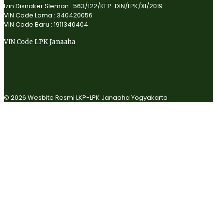
Izin Disnaker Sleman : 563/122/KEP-DIN/LPK/XI/2019
VIN Code Lama : 340420056
VIN Code Baru : 1911340404
VIN Code LPK Janaaha
© 2026 Wesbite Resmi LKP-LPK Janaaha Yogyakarta