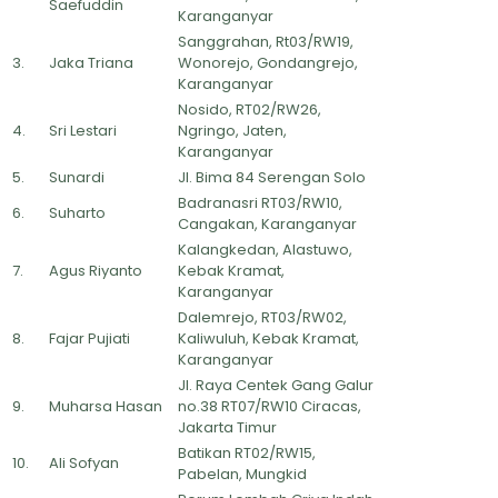
Saefuddin
Karanganyar
Sanggrahan, Rt03/RW19,
3.
Jaka Triana
Wonorejo, Gondangrejo,
Karanganyar
Nosido, RT02/RW26,
4.
Sri Lestari
Ngringo, Jaten,
Karanganyar
5.
Sunardi
Jl. Bima 84 Serengan Solo
Badranasri RT03/RW10,
6.
Suharto
Cangakan, Karanganyar
Kalangkedan, Alastuwo,
7.
Agus Riyanto
Kebak Kramat,
Karanganyar
Dalemrejo, RT03/RW02,
8.
Fajar Pujiati
Kaliwuluh, Kebak Kramat,
Karanganyar
Jl. Raya Centek Gang Galur
9.
Muharsa Hasan
no.38 RT07/RW10 Ciracas,
Jakarta Timur
Batikan RT02/RW15,
10.
Ali Sofyan
Pabelan, Mungkid