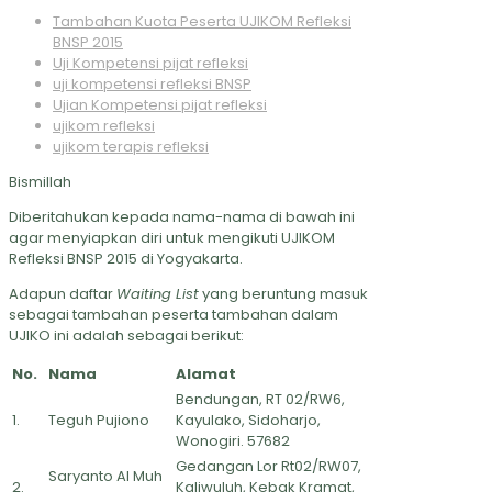
Tambahan Kuota Peserta UJIKOM Refleksi
BNSP 2015
Uji Kompetensi pijat refleksi
uji kompetensi refleksi BNSP
Ujian Kompetensi pijat refleksi
ujikom refleksi
ujikom terapis refleksi
Bismillah
Diberitahukan kepada nama-nama di bawah ini
agar menyiapkan diri untuk mengikuti UJIKOM
Refleksi BNSP 2015 di Yogyakarta.
Adapun daftar
Waiting List
yang beruntung masuk
sebagai tambahan peserta tambahan dalam
UJIKO ini adalah sebagai berikut:
No.
Nama
Alamat
Bendungan, RT 02/RW6,
1.
Teguh Pujiono
Kayulako, Sidoharjo,
Wonogiri. 57682
Gedangan Lor Rt02/RW07,
Saryanto Al Muh
2.
Kaliwuluh, Kebak Kramat,