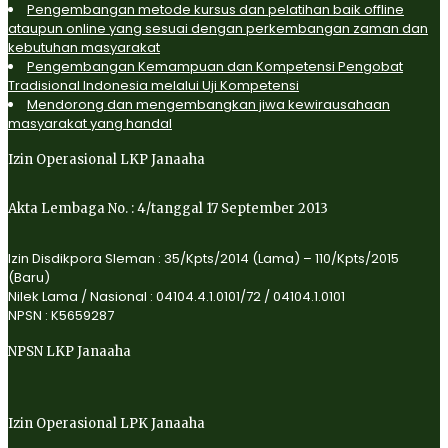
Pengembangan metode kursus dan pelatihan baik offline
ataupun online yang sesuai dengan perkembangan zaman dan
kebutuhan masyarakat
Pengembangan Kemampuan dan Kompetensi Pengobat
Tradisional Indonesia melalui Uji Kompetensi
Mendorong dan mengembangkan jiwa kewirausahaan
masyarakat yang handal
Izin Operasional LKP Janaaha
Akta Lembaga No. : 4/tanggal 17 September 2013
Izin Disdikpora Sleman : 35/Kpts/2014 (Lama) – 110/Kpts/2015
(Baru)
Nilek Lama / Nasional : 04104.4.1.0101/72 / 04104.1.0101
NPSN : K5659287
NPSN LKP Janaaha
Izin Operasional LPK Janaaha