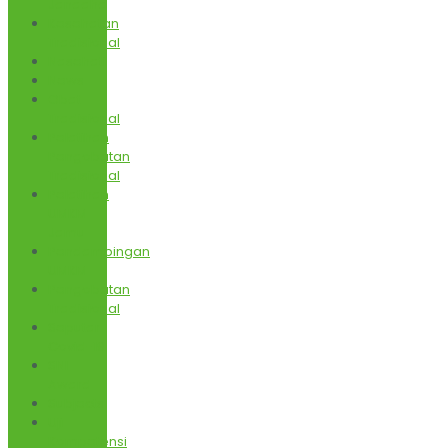
Janaaha
Kesehatan
Tradisional
Nasehati
News
Obat
Tradisional
Pelatihan
Pengobatan
Tradisional
Pelatihan
UMKM
Jamu
Pendampingan
UMKM
Pengobatan
Tradisional
Seputar
Covid-19
SNI
Award
Subjects
Uji
Kompetensi