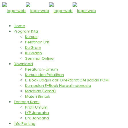
Home
Program Kita
Kursus
Pelatihan LPK
KulGram
KulWapp
Seminar Online
Download
Peraturan-Umum
Kursus dan Pelatihan
E-Book Bagus dari Direktorat OAI Badan POM
Kumpulan E-Book Herbal Indonesia
Makalah (Lama)
Materi Bimtek
Tentang Kami
Profil Umum
LKP Janaaha
LPK Janaaha
Info Penting