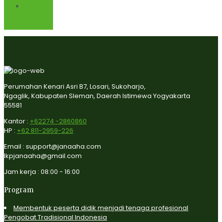
Webinar
UMKM
Produksi
Perumahan Kenari Asri B7, Losari, Sukoharjo,
Ngaglik, Kabupaten Sleman, Daerah Istimewa Yogyakarta
55581
Kantor :
+62274 -2860860
HP :
+62 811-2959-226
Email : support@janaaha.com
lkpjanaaha@gmail.com
Jam kerja : 08:00 - 16:00
Program
Membentuk peserta didik menjadi tenaga profesional
Pengobat Tradisional Indonesia