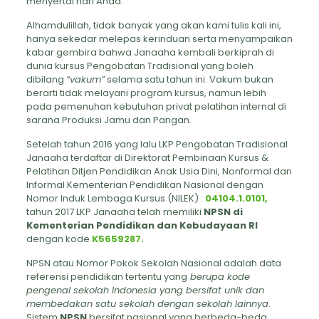
menyertai hari Anda.
Alhamdulillah, tidak banyak yang akan kami tulis kali ini,
hanya sekedar melepas kerinduan serta menyampaikan
kabar gembira bahwa Janaaha kembali berkiprah di
dunia kursus Pengobatan Tradisional yang boleh
dibilang
“vakum”
selama satu tahun ini. Vakum bukan
berarti tidak melayani program kursus, namun lebih
pada pemenuhan kebutuhan privat pelatihan internal di
sarana Produksi Jamu dan Pangan.
Setelah tahun 2016 yang lalu LKP Pengobatan Tradisional
Janaaha terdaftar di Direktorat Pembinaan Kursus &
Pelatihan Ditjen Pendidikan Anak Usia Dini, Nonformal dan
Informal Kementerian Pendidikan Nasional dengan
Nomor Induk Lembaga Kursus (NILEK) :
04104.1.0101,
tahun 2017 LKP Janaaha telah memiliki
NPSN di
Kementerian Pendidikan dan Kebudayaan RI
dengan kode
K5659287.
NPSN atau Nomor Pokok Sekolah Nasional adalah data
referensi pendidikan tertentu yang
berupa kode
pengenal sekolah Indonesia yang bersifat unik dan
membedakan satu sekolah dengan sekolah lainnya
.
Sistem
NPSN
bersifat nasional yang berbeda-beda