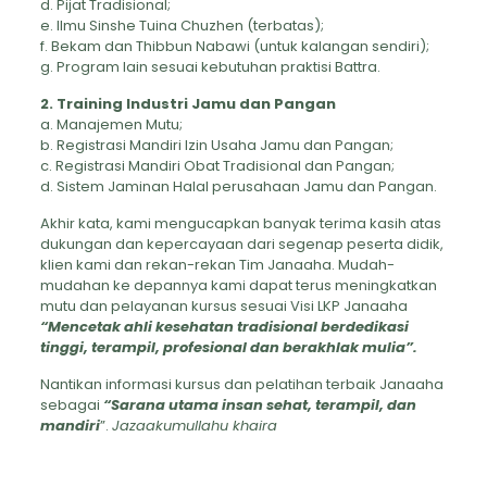
d. Pijat Tradisional;
e. Ilmu Sinshe Tuina Chuzhen (terbatas);
f. Bekam dan Thibbun Nabawi (untuk kalangan sendiri);
g. Program lain sesuai kebutuhan praktisi Battra.
2. Training Industri Jamu dan Pangan
a. Manajemen Mutu;
b. Registrasi Mandiri Izin Usaha Jamu dan Pangan;
c. Registrasi Mandiri Obat Tradisional dan Pangan;
d. Sistem Jaminan Halal perusahaan Jamu dan Pangan.
Akhir kata, kami mengucapkan banyak terima kasih atas
dukungan dan kepercayaan dari segenap peserta didik,
klien kami dan rekan-rekan Tim Janaaha. Mudah-
mudahan ke depannya kami dapat terus meningkatkan
mutu dan pelayanan kursus sesuai Visi LKP Janaaha
“Mencetak ahli kesehatan tradisional berdedikasi
tinggi, terampil, profesional dan berakhlak mulia”.
Nantikan informasi kursus dan pelatihan terbaik Janaaha
sebagai
“Sarana utama insan sehat, terampil, dan
mandiri
”.
Jazaakumullahu khaira