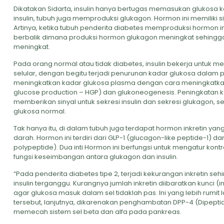
Dikatakan Sidarta, insulin hanya bertugas memasukan glukosa 
insulin, tubuh juga memproduksi glukagon. Hormon ini memiliki si
Artinya, ketika tubuh penderita diabetes memproduksi hormon 
berbalik dimana produksi hormon glukagon meningkat sehingga
meningkat.
Pada orang normal atau tidak diabetes, insulin bekerja untuk 
selular, dengan begitu terjadi penurunan kadar glukosa dalam 
meningkatkan kadar glukosa plasma dengan cara meningkatkan 
glucose production – HGP) dan glukoneogenesis. Peningkatan 
memberikan sinyal untuk sekresi insulin dan sekresi glukagon,
glukosa normal.
Tak hanya itu, di dalam tubuh juga terdapat hormon inkretin y
darah. Hormon ini terdiri dari GLP-1 (glucagon-like peptide-1) d
polypeptide). Dua inti Hormon ini berfungsi untuk mengatur kon
fungsi keseimbangan antara glukagon dan insulin.
“Pada penderita diabetes tipe 2, terjadi kekurangan inkretin 
insulin terganggu. Kurangnya jumlah inkretin diibaratkan kunci 
agar glukosa masuk dalam sel tidaklah pas. Ini yang lebih rumit l
tersebut, lanjutnya, dikarenakan penghambatan DPP-4 (Dipeptidl
memecah sistem sel beta dan alfa pada pankreas.