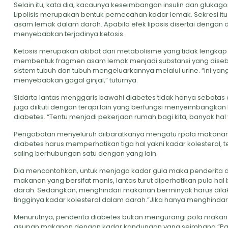
Selain itu, kata dia, kacaunya keseimbangan insulin dan glukago
Lipolisis merupakan bentuk pemecahan kadar lemak. Sekresi i
asam lemak dalam darah. Apabila efek liposis disertai dengan de
menyebabkan terjadinya ketosis.
Ketosis merupakan akibat dari metabolisme yang tidak lengka
membentuk fragmen asam lemak menjadi substansi yang disebu
sistem tubuh dan tubuh mengeluarkannya melalui urine. “ini yan
menyebabkan gagal ginjal,” tuturnya.
Sidarta lantas menggaris bawahi diabetes tidak hanya sebatas di
juga diikuti dengan terapi lain yang berfungsi menyeimbangka
diabetes. “Tentu menjadi pekerjaan rumah bagi kita, banyak hal y
Pengobatan menyeluruh diibaratkanya mengatu rpola makanan. S
diabetes harus memperhatikan tiga hal yakni kadar kolesterol,
saling berhubungan satu dengan yang lain.
Dia mencontohkan, untuk menjaga kadar gula maka penderita d
makanan yang bersifat manis, lantas turut diperhatikan pula hal
darah. Sedangkan, menghindari makanan berminyak harus di
tingginya kadar kolesterol dalam darah.”Jika hanya menghindari 
Menurutnya, penderita diabetes bukan mengurangi pola makan
asupan makanan dengan kadar kandungan yang seimbang.”Paling