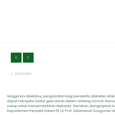
Hadapi Diabete
02/19/2011
Hingga kini diketahui, pengobatan bagi penderita diabetes dil
dapat mengatur kadar gula darah dalam rentang normal. Namun, 
cukup untuk menyembuhkan diabetes. Demikian diungkapkan Ketu
Departemen Penyakit Dalam FK UI, Prof. Sidartawan Soegondo di 