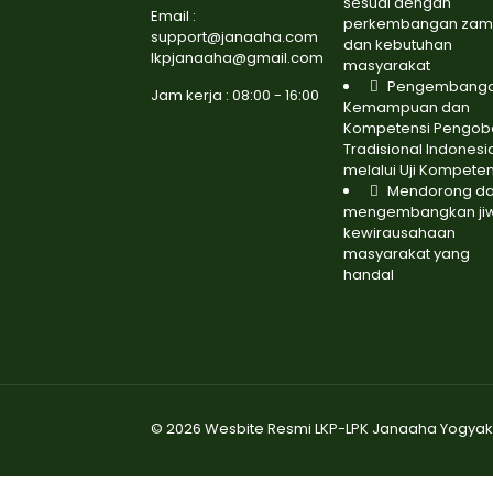
sesuai dengan
Email :
perkembangan zam
support@janaaha.com
dan kebutuhan
lkpjanaaha@gmail.com
masyarakat
Pengembang
Jam kerja : 08:00 - 16:00
Kemampuan dan
Kompetensi Pengob
Tradisional Indonesi
melalui Uji Kompeten
Mendorong d
mengembangkan ji
kewirausahaan
masyarakat yang
handal
© 2026 Wesbite Resmi LKP-LPK Janaaha Yogyak