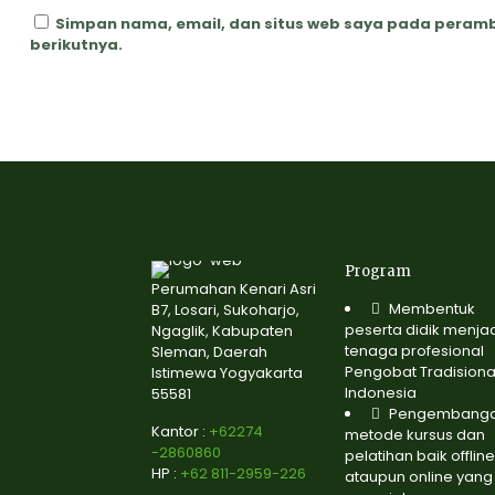
Simpan nama, email, dan situs web saya pada peramb
berikutnya.
Program
Perumahan Kenari Asri
Membentuk
B7, Losari, Sukoharjo,
peserta didik menja
Ngaglik, Kabupaten
tenaga profesional
Sleman, Daerah
Pengobat Tradisiona
Istimewa Yogyakarta
Indonesia
55581
Pengembang
Kantor :
+62274
metode kursus dan
-2860860
pelatihan baik offline
HP :
+62 811-2959-226
ataupun online yang